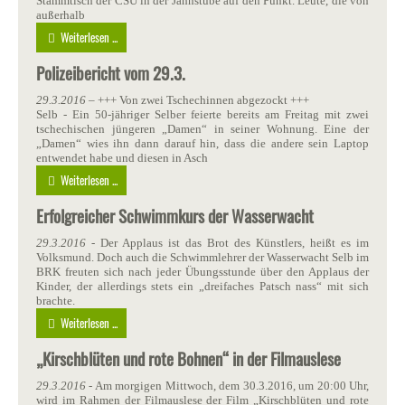
Stammtisch der CSU in der Jahnstube auf den Punkt. Leute, die von
außerhalb
Weiterlesen ...
Polizeibericht vom 29.3.
29.3.2016
– +++ Von zwei Tschechinnen abgezockt +
++
Selb - Ein 50-jähriger Selber feierte bereits am Freitag mit zwei
tschechischen jüngeren „Damen“ in seiner Wohnung. Eine der
„Damen“ wies ihn dann darauf hin, dass die andere sein Laptop
entwendet habe und diesen in Asch
Weiterlesen ...
Erfolgreicher Schwimmkurs der Wasserwacht
29.3.2016
- Der Applaus ist das Brot des Künstlers, heißt es im
Volksmund. Doch auch die Schwimmlehrer der Wasserwacht Selb im
BRK freuten sich nach jeder Übungsstunde über den Applaus der
Kinder, der allerdings stets ein „dreifaches Patsch nass“ mit sich
brachte.
Weiterlesen ...
„Kirschblüten und rote Bohnen“ in der Filmauslese
29.3.2016
- Am morgigen Mittwoch, dem 30.3.2016, um 20:00 Uhr,
wird im Rahmen der Filmauslese der Film „Kirschblüten und rote