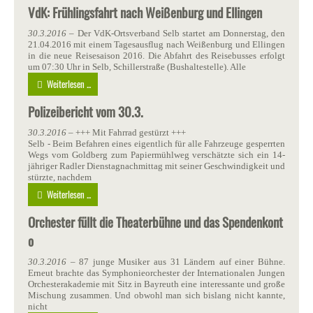
VdK: Frühlingsfahrt nach Weißenburg und Ellingen
30.3.2016
– Der VdK-Ortsverband Selb startet am Donnerstag, den
21.04.2016 mit einem Tagesausflug nach Weißenburg und Ellingen
in die neue Reisesaison 2016. Die Abfahrt des Reisebusses erfolgt
um 07:30 Uhr in Selb, Schillerstraße (Bushaltestelle). Alle
Weiterlesen ...
Polizeibericht vom 30.3.
30.3.2016
– +++ Mit Fahrrad gestürzt +++
Selb - Beim Befahren eines eigentlich für alle Fahrzeuge gesperrten
Wegs vom Goldberg zum Papiermühlweg verschätzte sich ein 14-
jähriger Radler Dienstagnachmittag mit seiner Geschwindigkeit und
stürzte, nachdem
Weiterlesen ...
Orchester füllt die Theaterbühne und das Spendenkont
o
30.3.2016
– 87 junge Musiker aus 31 Ländern auf einer Bühne.
Erneut brachte das Symphonieorchester der Internationalen Jungen
Orchesterakademie mit Sitz in Bayreuth eine interessante und große
Mischung zusammen. Und obwohl man sich bislang nicht kannte,
nicht