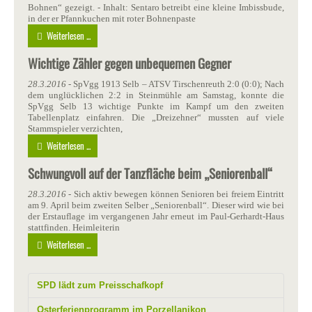
Bohnen“ gezeigt. - Inhalt: Sentaro betreibt eine kleine Imbissbude,
in der er Pfannkuchen mit roter Bohnenpaste
Weiterlesen ...
Wichtige Zähler gegen unbequemen Gegner
28.3.2016
- SpVgg 1913 Selb – ATSV Tirschenreuth 2:0 (0:0); Nach
dem unglücklichen 2:2 in Steinmühle am Samstag, konnte die
SpVgg Selb 13 wichtige Punkte im Kampf um den zweiten
Tabellenplatz einfahren. Die „Dreizehner“ mussten auf viele
Stammspieler verzichten,
Weiterlesen ...
Schwungvoll auf der Tanzfläche beim „Seniorenball“
28.3.2016
- Sich aktiv bewegen können Senioren bei freiem Eintritt
am 9. April beim zweiten Selber „Seniorenball“. Dieser wird wie bei
der Erstauflage im vergangenen Jahr erneut im Paul-Gerhardt-Haus
stattfinden. Heimleiterin
Weiterlesen ...
SPD lädt zum Preisschafkopf
Osterferienprogramm im Porzellanikon