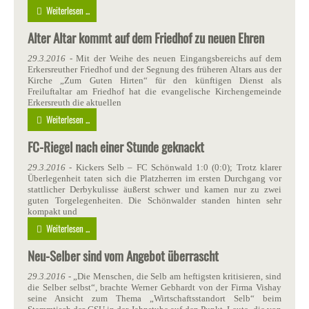
Weiterlesen ...
Alter Altar kommt auf dem Friedhof zu neuen Ehren
29.3.2016
- Mit der Weihe des neuen Eingangsbereichs auf dem
Erkersreuther Friedhof und der Segnung des früheren Altars aus der
Kirche „Zum Guten Hirten“ für den künftigen Dienst als
Freiluftaltar am Friedhof hat die evangelische Kirchengemeinde
Erkersreuth die aktuellen
Weiterlesen ...
FC-Riegel nach einer Stunde geknackt
29.3.2016
- Kickers Selb – FC Schönwald 1:0 (0:0); Trotz klarer
Überlegenheit taten sich die Platzherren im ersten Durchgang vor
stattlicher Derbykulisse äußerst schwer und kamen nur zu zwei
guten Torgelegenheiten. Die Schönwalder standen hinten sehr
kompakt und
Weiterlesen ...
Neu-Selber sind vom Angebot überrascht
29.3.2016
- „Die Menschen, die Selb am heftigsten kritisieren, sind
die Selber selbst“, brachte Werner Gebhardt von der Firma Vishay
seine Ansicht zum Thema „Wirtschaftsstandort Selb“ beim