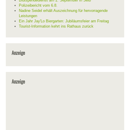
Blutspendedienst am 2. September in Selb
Polizeibericht vom 6.8.
Nadine Seidel erhält Auszeichnung für hervorragende
Leistungen
Ein Jahr Jay'Lo Biergarten: Jubiläumsfeier am Freitag
Tourist-Information kehrt ins Rathaus zurück
Anzeige
Anzeige