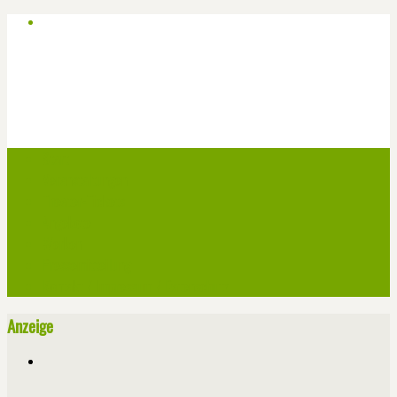
Start
Veranstaltungen
Theater-Tickets
Angebote
Werben
Pressemitteilung
Kontakt / Impressum / Datenschutz
Anzeige