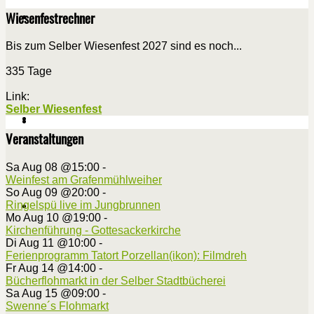
Wiesenfestrechner
Bis zum Selber Wiesenfest 2027 sind es noch...
335 Tage
Link:
Selber Wiesenfest
Veranstaltungen
Sa Aug 08 @15:00
-
Weinfest am Grafenmühlweiher
So Aug 09 @20:00
-
Ringelspü live im Jungbrunnen
Mo Aug 10 @19:00
-
Kirchenführung - Gottesackerkirche
Di Aug 11 @10:00
-
Ferienprogramm Tatort Porzellan(ikon): Filmdreh
Fr Aug 14 @14:00
-
Bücherflohmarkt in der Selber Stadtbücherei
Sa Aug 15 @09:00
-
Swenne´s Flohmarkt