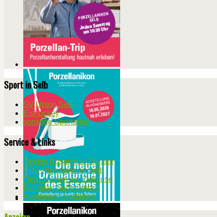
Sport in Selb
SV Union Selb
Eishockey
sonstige Sportarten
Service & Links
Tickets Rosenthal-Theater
VHS-Programm in Selb
Tiere suchen ein Zuhause
Fahrplan Seniorenbus
Apotheken-Notdienst
Anzeige