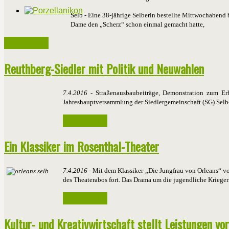
Selb - Eine 38-jährige Selberin bestellte Mittwochabend 
Dame den „Scherz“ schon einmal gemacht hatte,
Weiterlesen ...
Reuthberg-Siedler mit Politik und Neuwahlen
7.4.2016
- Straßenausbaubeiträge, Demonstration zum Erh
Jahreshauptversammlung der Siedlergemeinschaft (SG) Selb
Weiterlesen ...
Ein Klassiker im Rosenthal-Theater
7.4.2016
- Mit dem Klassiker „Die Jungfrau von Orleans“ von
des Theaterabos fort. Das Drama um die jugendliche Krieger
Weiterlesen ...
Kultur- und Kreativwirtschaft stellt Leistungen vor