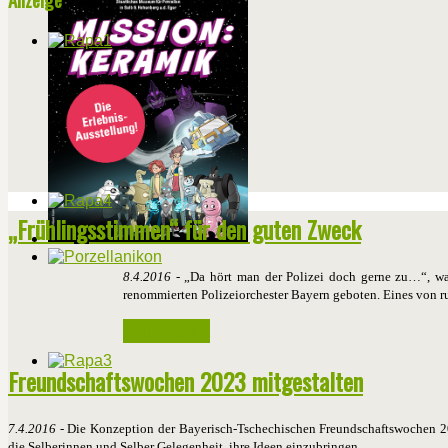
„Frühlingsstimmen“ für den guten Zweck
8.4.2016
- „Da hört man der Polizei doch gerne zu…“, war
renommierten Polizeiorchester Bayern geboten. Eines von r
Weiterlesen ...
Freundschaftswochen 2023 mitgestalten
7.4.2016
- Die Konzeption der Bayerisch-Tschechischen Freundschaftswochen 2023
die Selberinnen und Selber Gelegenheit, ihre Ideen einzubringen.