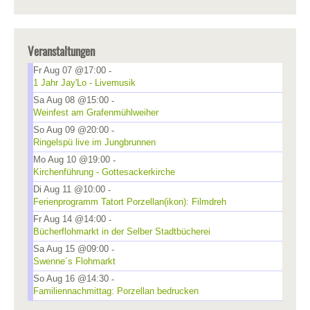
Veranstaltungen
Fr Aug 07 @17:00
-
1 Jahr Jay'Lo - Livemusik
Sa Aug 08 @15:00
-
Weinfest am Grafenmühlweiher
So Aug 09 @20:00
-
Ringelspü live im Jungbrunnen
Mo Aug 10 @19:00
-
Kirchenführung - Gottesackerkirche
Di Aug 11 @10:00
-
Ferienprogramm Tatort Porzellan(ikon): Filmdreh
Fr Aug 14 @14:00
-
Bücherflohmarkt in der Selber Stadtbücherei
Sa Aug 15 @09:00
-
Swenne´s Flohmarkt
So Aug 16 @14:30
-
Familiennachmittag: Porzellan bedrucken