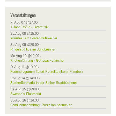
Veranstaltungen
Fr Aug 07 @17:00
-
1 Jahr Jay'Lo - Livemusik
Sa Aug 08 @15:00
-
Weinfest am Grafenmühlweiher
So Aug 09 @20:00
-
Ringelspü live im Jungbrunnen
Mo Aug 10 @19:00
-
Kirchenführung - Gottesackerkirche
Di Aug 11 @10:00
-
Ferienprogramm Tatort Porzellan(ikon): Filmdreh
Fr Aug 14 @14:00
-
Bücherflohmarkt in der Selber Stadtbücherei
Sa Aug 15 @09:00
-
Swenne´s Flohmarkt
So Aug 16 @14:30
-
Familiennachmittag: Porzellan bedrucken