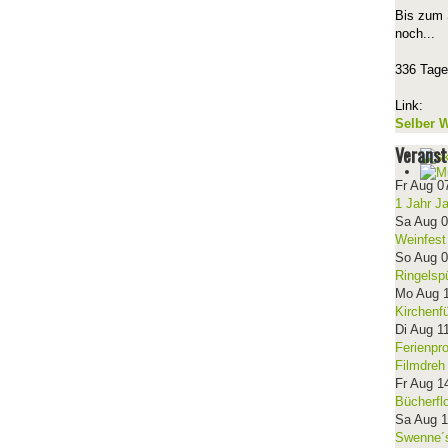
Bis zum 
noch...
336 Tage
Link:
Selber W
Veranst
Fr Aug 0
1 Jahr J
Sa Aug 
Weinfest
So Aug 
Ringelsp
Mo Aug 
Kirchenf
Di Aug 1
Ferienpr
Filmdreh
Fr Aug 1
Bücherfl
Sa Aug 
Swenne´s