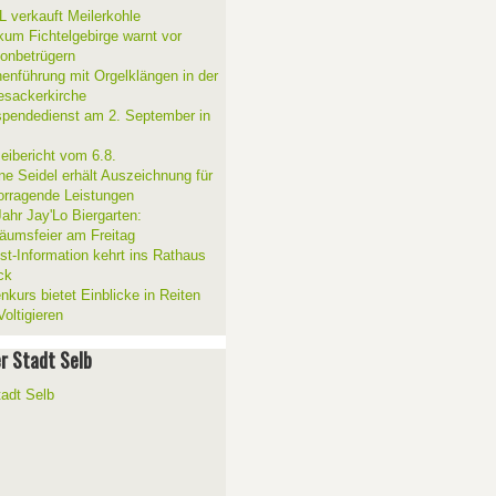
 verkauft Meilerkohle
ikum Fichtelgebirge warnt vor
fonbetrügern
henführung mit Orgelklängen in der
esackerkirche
spendedienst am 2. September in
zeibericht vom 6.8.
ne Seidel erhält Auszeichnung für
orragende Leistungen
Jahr Jay'Lo Biergarten:
läumsfeier am Freitag
ist-Information kehrt ins Rathaus
ck
nkurs bietet Einblicke in Reiten
oltigieren
er Stadt Selb