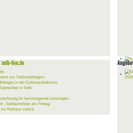
selb-live.de
Angebot
hle
warnt vor Telefonbetrügern
lklängen in der Gottesackerkirche
 September in Selb
szeichnung für hervorragende Leistungen
en: Jubiläumsfeier am Freitag
t ins Rathaus zurück