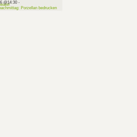
16 @14:30
-
nachmittag: Porzellan bedrucken