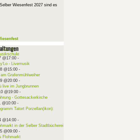
Selber Wiesenfest 2027 sind es
iesenfest
altungen
7 @17:00
-
ay'Lo - Livemusik
08 @15:00
-
 am Grafenmühlweiher
09 @20:00
-
ü live im Jungbrunnen
10 @19:00
-
ührung - Gottesackerkirche
1 @10:00
-
ogramm Tatort Porzellan(ikon):
4 @14:00
-
ohmarkt in der Selber Stadtbücherei
15 @09:00
-
 Flohmarkt