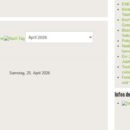
ENKL
Klin
Tele
Kirc
Gott
Blut
Selb
Poli
Nadi
herv
Ein 
Jubi
Tour
zurü
Samstag, 25. April 2026
Ferie
und V
Infos d