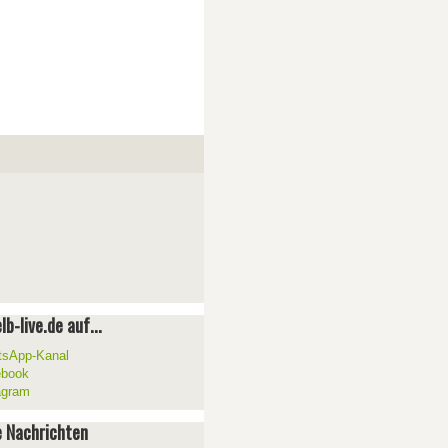
lb-live.de auf...
sApp-Kanal
ebook
agram
 Nachrichten