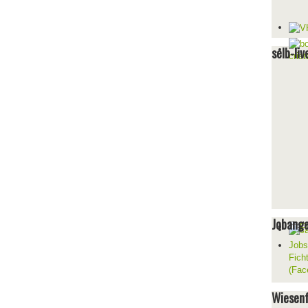
selb-liv
Jobang
Jobs
Fich
(Fac
Wiesenf