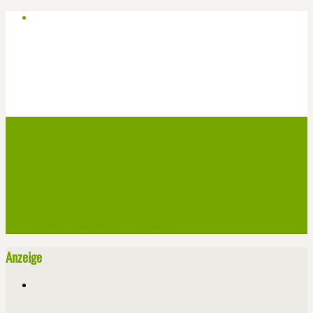
Start
Veranstaltungen
Theater-Tickets
Angebote
Werben
Pressemitteilung
Kontakt / Impressum / Datenschutz
Anzeige