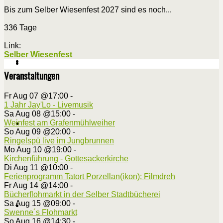
Bis zum Selber Wiesenfest 2027 sind es noch...
336 Tage
Link:
Selber Wiesenfest
Veranstaltungen
Fr Aug 07 @17:00
-
1 Jahr Jay'Lo - Livemusik
Sa Aug 08 @15:00
-
Weinfest am Grafenmühlweiher
So Aug 09 @20:00
-
Ringelspü live im Jungbrunnen
Mo Aug 10 @19:00
-
Kirchenführung - Gottesackerkirche
Di Aug 11 @10:00
-
Ferienprogramm Tatort Porzellan(ikon): Filmdreh
Fr Aug 14 @14:00
-
Bücherflohmarkt in der Selber Stadtbücherei
Sa Aug 15 @09:00
-
Swenne´s Flohmarkt
So Aug 16 @14:30
-