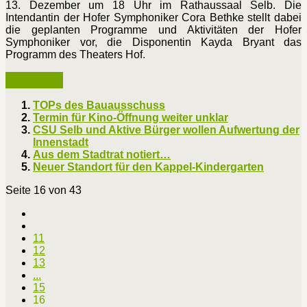
13. Dezember um 18 Uhr im Rathaussaal Selb. Die
Intendantin der Hofer Symphoniker Cora Bethke stellt dabei
die geplanten Programme und Aktivitäten der Hofer
Symphoniker vor, die Disponentin Kayda Bryant das
Programm des Theaters Hof.
Weiterlesen ...
TOPs des Bauausschuss
Termin für Kino-Öffnung weiter unklar
CSU Selb und Aktive Bürger wollen Aufwertung der
Innenstadt
Aus dem Stadtrat notiert…
Neuer Standort für den Kappel-Kindergarten
Seite 16 von 43
11
12
13
...
15
16