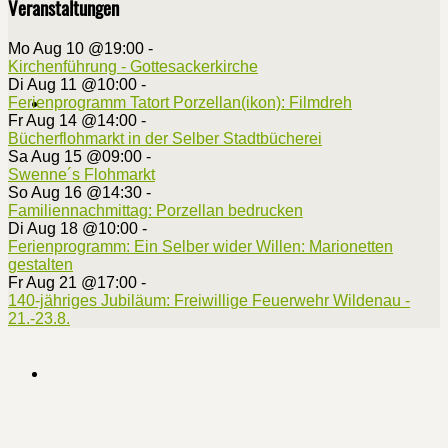
Veranstaltungen
Mo Aug 10 @19:00
-
Kirchenführung - Gottesackerkirche
Di Aug 11 @10:00
-
Ferienprogramm Tatort Porzellan(ikon): Filmdreh
Fr Aug 14 @14:00
-
Bücherflohmarkt in der Selber Stadtbücherei
Sa Aug 15 @09:00
-
Swenne´s Flohmarkt
So Aug 16 @14:30
-
Familiennachmittag: Porzellan bedrucken
Di Aug 18 @10:00
-
Ferienprogramm: Ein Selber wider Willen: Marionetten
gestalten
Fr Aug 21 @17:00
-
140-jähriges Jubiläum: Freiwillige Feuerwehr Wildenau -
21.-23.8.