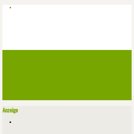
Start
Veranstaltungen
Theater-Tickets
Angebote
Werben
Pressemitteilung
Kontakt / Impressum / Datenschutz
Anzeige