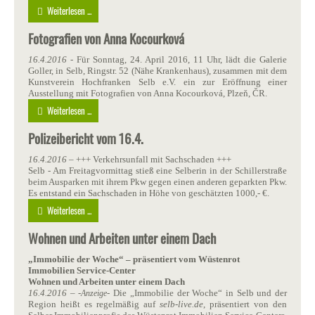
Weiterlesen ...
Fotografien von Anna Kocourková
16.4.2016
- Für Sonntag, 24. April 2016, 11 Uhr, lädt die Galerie
Goller, in Selb, Ringstr. 52 (Nähe Krankenhaus), zusammen mit dem
Kunstverein Hochfranken Selb e.V. ein zur Eröffnung einer
Ausstellung mit Fotografien von Anna Kocourková, Plzeň, ČR.
Weiterlesen ...
Polizeibericht vom 16.4.
16.4.2016
– +++ Verkehrsunfall mit Sachschaden +++
Selb - Am Freitagvormittag stieß eine Selberin in der Schillerstraße
beim Ausparken mit ihrem Pkw gegen einen anderen geparkten Pkw.
Es entstand ein Sachschaden in Höhe von geschätzten 1000,- €.
Weiterlesen ...
Wohnen und Arbeiten unter einem Dach
„Immobilie der Woche“ – präsentiert vom Wüstenrot
Immobilien Service-Center
Wohnen und Arbeiten unter einem Dach
16.4.2016
– -
- Die „Immobilie der Woche“ in Selb und der
Anzeige
Region heißt es regelmäßig auf
selb-live.de
, präsentiert von den