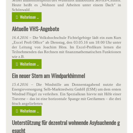
Selber Immobilienprofis des Wüstenrot Immobilien Service-Centers.
Heute heißt es „Wohnen und Arbeiten unter einem Dach“ in
Schönwald…
Weiterlesen ...
Aktuelle VHS-Angebote
16.4.2016
– Die Volkshochschule Fichtelgebirge lädt ein zum Kurs
„Excel Profi Office“ ab Dienstag, den 03.05.16 um 18:00 Uhr unter
der Leitung von Joachim Höra. Im Excel-Profikurs lernen die
Teilnehmenden das Rechnen mit finanzmathematischen Funktionen
wie z.B.
Weiterlesen ...
Ein neuer Stern am Windparkhimmel
15.4.2016
– Die Windstille am Donnerstagabend nutzte die
Energieversorgung Selb-Marktredwitz GmbH (ESM) um dem ersten
Windrad Flügel zu verleihen. Ein Spezialkran hievte mit Hilfe einer
Traverse – das ist eine horizontale Spange mit Greifarmen – die drei
frisch angelieferten
Weiterlesen ...
Unterstützung für dezentral wohnende Asylsuchende g
esucht