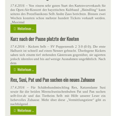
17.4.2016
– Von einem sehr guten Start des Kartenvorverkaufs für
das Open-Air-Konzert der bayerischen Kultband „Haindling“ kann
seitens des Porzellanikons Selb Andre Zaus berichten. Binnen zwei
Wochen konnten schon mehrere hundert Tickets verkauft werden.
„Maximal
Weiterlesen ...
Kurz nach der Pause platzte der Knoten
17.4.2016
- Kickers Selb – SV Poppenreuth 2 3:0 (0:0); Die erste
Halbzeit ist schnell auf einen Nenner gebracht. Überlegene Kickers
sahen sich einem tief stehenden Gästeteam gegenüber, sie agierten
jedoch ideenlos und bis auf wenige Ausnahmen ungefährlich. Nach
dem
Weiterlesen ...
Rex, Susi, Pat und Pan suchen ein neues Zuhause
17.4.2016
– Für Schäferhundmischling Rex, Katzendame Susi
sowie für die beiden Meerschweinchenbuben Pat und Pan suchen
selb-live.de
und das Tierheim Selb mit Hilfe unserer Leser ein
liebevolles Zuhause. Mehr über diese „Vermittlungstiere“ gibt es
nachfolgend…
Weiterlesen ...