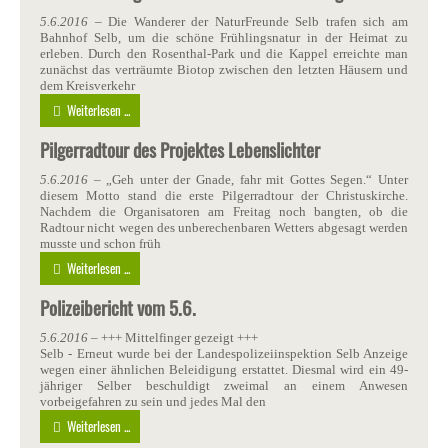
5.6.2016
– Die Wanderer der NaturFreunde Selb trafen sich am
Bahnhof Selb, um die schöne Frühlingsnatur in der Heimat zu
erleben. Durch den Rosenthal-Park und die Kappel erreichte man
zunächst das verträumte Biotop zwischen den letzten Häusern und
dem Kreisverkehr
Weiterlesen ...
Pilgerradtour des Projektes Lebenslichter
5.6.2016
– „Geh unter der Gnade, fahr mit Gottes Segen.“ Unter
diesem Motto stand die erste Pilgerradtour der Christuskirche.
Nachdem die Organisatoren am Freitag noch bangten, ob die
Radtour nicht wegen des unberechenbaren Wetters abgesagt werden
musste und schon früh
Weiterlesen ...
Polizeibericht vom 5.6.
5.6.2016
– +++ Mittelfinger gezeigt +++
Selb - Erneut wurde bei der Landespolizeiinspektion Selb Anzeige
wegen einer ähnlichen Beleidigung erstattet. Diesmal wird ein 49-
jähriger Selber beschuldigt zweimal an einem Anwesen
vorbeigefahren zu sein und jedes Mal den
Weiterlesen ...