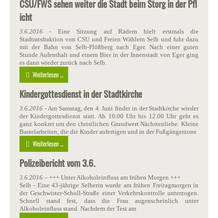
CSU/FWS sehen weiter die Stadt beim Storg in der Pfl
icht
3.6.2016
- Eine Sitzung auf Rädern hielt erstmals die
Stadtratsfraktion von CSU und Freien Wählern Selb und fuhr dazu
mit der Bahn von Selb-Plößberg nach Eger. Nach einer guten
Stunde Aufenthalt und einem Bier in der Innenstadt von Eger ging
es dann wieder zurück nach Selb.
Weiterlesen ...
Kindergottesdienst in der Stadtkirche
3.6.2016
- Am Samstag, den 4. Juni findet in der Stadtkirche wieder
der Kindergottesdienst statt. Ab 10.00 Uhr bis 12.00 Uhr geht es
ganz konkret um den christlichen Grundwert Nächstenliebe. Kleine
Bastelarbeiten, die die Kinder anfertigen und in der Fußgängerzone
Weiterlesen ...
Polizeibericht vom 3.6.
3.6.2016
– +++ Unter Alkoholeinfluss am frühen Morgen +++
Selb - Eine 43-jährige Selberin wurde am frühen Freitagmorgen in
der Geschwister-Scholl-Straße einer Verkehrskontrolle unterzogen.
Schnell stand fest, dass die Frau augenscheinlich unter
Alkoholeinfluss stand. Nachdem der Test am