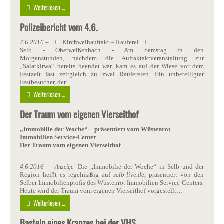
Weiterlesen ...
Polizeibericht vom 4.6.
4.6.2016
– +++ Kirchweihauftakt – Rauferei +++
Selb - Oberweißenbach - Am Samstag in den
Morgenstunden, nachdem die Auftaktaktveranstaltung zur
„Salatkirwa“ bereits beendet war, kam es auf der Wiese vor dem
Festzelt fast zeitgleich zu zwei Raufereien. Ein unbeteiligter
Festbesucher, der
Weiterlesen ...
Der Traum vom eigenen Vierseithof
„Immobilie der Woche“ – präsentiert vom Wüstenrot
Immobilien Service-Center
Der Traum vom eigenen Vierseithof
4.6.2016
– -
- Die „Immobilie der Woche“ in Selb und der
Anzeige
Region heißt es regelmäßig auf
selb-live.de
, präsentiert von den
Selber Immobilienprofis des Wüstenrot Immobilien Service-Centers.
Heute wird der Traum vom eigenen Vierseithof vorgestellt…
Weiterlesen ...
Basteln eines Kranzes bei der VHS