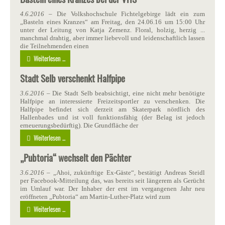
4.6.2016
– Die Volkshochschule Fichtelgebirge lädt ein zum
„Basteln eines Kranzes“ am Freitag, den 24.06.16 um 15:00 Uhr
unter der Leitung von Katja Zemenz. Floral, holzig, herzig ...
manchmal drahtig, aber immer liebevoll und leidenschaftlich lassen
die Teilnehmenden einen
Weiterlesen ...
Stadt Selb verschenkt Halfpipe
3.6.2016
– Die Stadt Selb beabsichtigt, eine nicht mehr benötigte
Halfpipe an interessierte Freizeitsportler zu verschenken. Die
Halfpipe befindet sich derzeit am Skaterpark nördlich des
Hallenbades und ist voll funktionsfähig (der Belag ist jedoch
erneuerungsbedürftig). Die Grundfläche der
Weiterlesen ...
„Pubtoria“ wechselt den Pächter
3.6.2016
– „Ahoi, zukünftige Ex-Gäste“, bestätigt Andreas Steidl
per Facebook-Mitteilung das, was bereits seit längerem als Gerücht
im Umlauf war. Der Inhaber der erst im vergangenen Jahr neu
eröffneten „Pubtoria“ am Martin-Luther-Platz wird zum
Weiterlesen ...