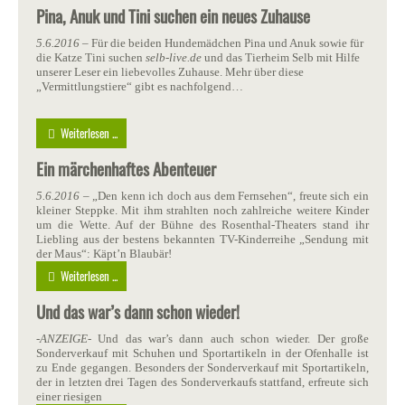
Pina, Anuk und Tini suchen ein neues Zuhause
5.6.2016
– Für die beiden Hundemädchen Pina und Anuk sowie für
die Katze Tini suchen
selb-live.de
und das Tierheim Selb mit Hilfe
unserer Leser ein liebevolles Zuhause. Mehr über diese
„Vermittlungstiere“ gibt es nachfolgend…
Weiterlesen ...
Ein märchenhaftes Abenteuer
5.6.2016
– „Den kenn ich doch aus dem Fernsehen“, freute sich ein
kleiner Steppke. Mit ihm strahlten noch zahlreiche weitere Kinder
um die Wette. Auf der Bühne des Rosenthal-Theaters stand ihr
Liebling aus der bestens bekannten TV-Kinderreihe „Sendung mit
der Maus“: Käpt’n Blaubär!
Weiterlesen ...
Und das war’s dann schon wieder!
-
ANZEIGE
- Und das war’s dann auch schon wieder. Der große
Sonderverkauf mit Schuhen und Sportartikeln in der Ofenhalle ist
zu Ende gegangen. Besonders der Sonderverkauf mit Sportartikeln,
der in letzten drei Tagen des Sonderverkaufs stattfand, erfreute sich
einer riesigen