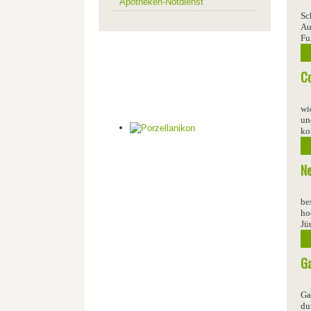
Apotheken-Notdienst
Sc
Au
Fu
Co
wi
un
ko
Ne
be
ho
Jü
Ga
Ga
du