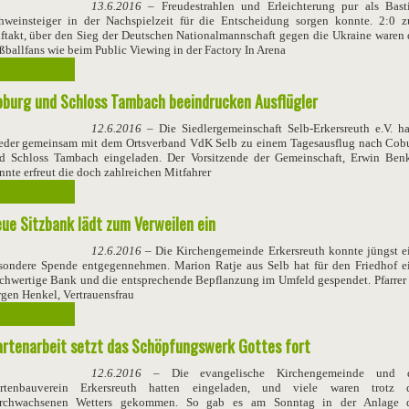
13.6.2016
– Freudestrahlen und Erleichterung pur als Bast
hweinsteiger in der Nachspielzeit für die Entscheidung sorgen konnte. 2:0 
ftakt, über den Sieg der Deutschen Nationalmannschaft gegen die Ukraine waren 
ßballfans wie beim Public Viewing in der Factory In Arena
Weiterlesen ...
burg und Schloss Tambach beeindrucken Ausflügler
12.6.2016
– Die Siedlergemeinschaft Selb-Erkersreuth e.V. ha
eder gemeinsam mit dem Ortsverband VdK Selb zu einem Tagesausflug nach Cob
d Schloss Tambach eingeladen. Der Vorsitzende der Gemeinschaft, Erwin Benk
nnte erfreut die doch zahlreichen Mitfahrer
Weiterlesen ...
ue Sitzbank lädt zum Verweilen ein
12.6.2016
– Die Kirchengemeinde Erkersreuth konnte jüngst e
sondere Spende entgegennehmen. Marion Ratje aus Selb hat für den Friedhof e
chwertige Bank und die entsprechende Bepflanzung im Umfeld gespendet. Pfarrer 
rgen Henkel, Vertrauensfrau
Weiterlesen ...
rtenarbeit setzt das Schöpfungswerk Gottes fort
12.6.2016
– Die evangelische Kirchengemeinde und 
rtenbauverein Erkersreuth hatten eingeladen, und viele waren trotz 
rchwachsenen Wetters gekommen. So gab es am Sonntag in der Anlage 