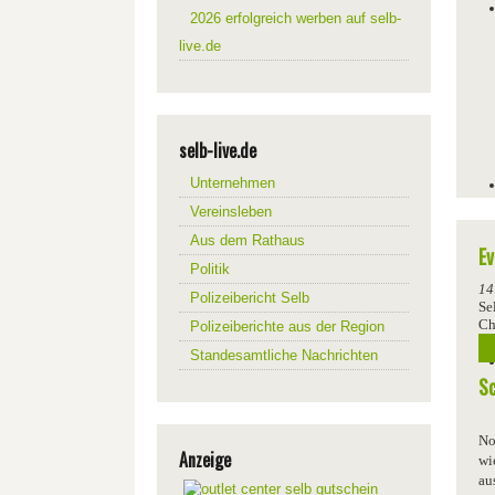
2026 erfolgreich werben auf selb-
live.de
selb-live.de
Unternehmen
Vereinsleben
Aus dem Rathaus
Ev
Politik
14
Polizeibericht Selb
Se
Ch
Polizeiberichte aus der Region
Standesamtliche Nachrichten
Sc
No
Anzeige
wi
au