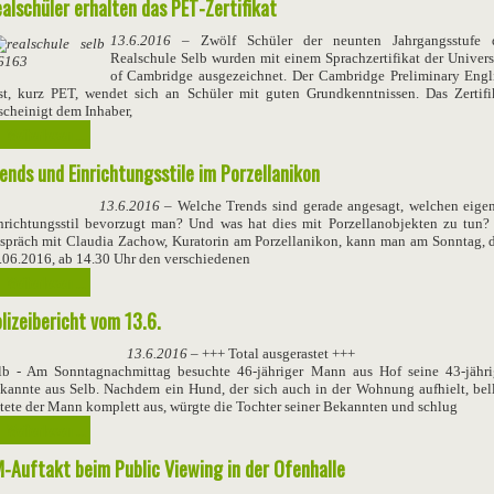
alschüler erhalten das PET-Zertifikat
13.6.2016
– Zwölf Schüler der neunten Jahrgangsstufe 
Realschule Selb wurden mit einem Sprachzertifikat der Univers
of Cambridge ausgezeichnet. Der Cambridge Preliminary Engl
st, kurz PET, wendet sich an Schüler mit guten Grundkenntnissen. Das Zertifi
scheinigt dem Inhaber,
Weiterlesen ...
ends und Einrichtungsstile im Porzellanikon
13.6.2016
– Welche Trends sind gerade angesagt, welchen eige
nrichtungsstil bevorzugt man? Und was hat dies mit Porzellanobjekten zu tun?
spräch mit Claudia Zachow, Kuratorin am Porzellanikon, kann man am Sonntag, 
.06.2016, ab 14.30 Uhr den verschiedenen
Weiterlesen ...
lizeibericht vom 13.6.
13.6.2016
– +++ Total ausgerastet +++
lb - Am Sonntagnachmittag besuchte 46-jähriger Mann aus Hof seine 43-jähr
kannte aus Selb. Nachdem ein Hund, der sich auch in der Wohnung aufhielt, bell
stete der Mann komplett aus, würgte die Tochter seiner Bekannten und schlug
Weiterlesen ...
-Auftakt beim Public Viewing in der Ofenhalle