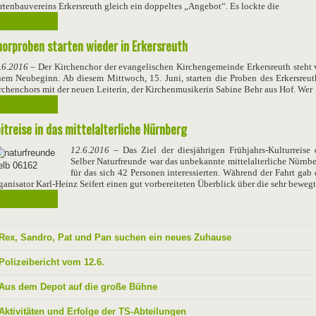
rtenbauvereins Erkersreuth gleich ein doppeltes „Angebot“. Es lockte die
Weiterlesen ...
orproben starten wieder in Erkersreuth
.6.2016
– Der Kirchenchor der evangelischen Kirchengemeinde Erkersreuth steht 
nem Neubeginn. Ab diesem Mittwoch, 15. Juni, starten die Proben des Erkersreut
rchenchors mit der neuen Leiterin, der Kirchenmusikerin Sabine Behr aus Hof. Wer
Weiterlesen ...
itreise in das mittelalterliche Nürnberg
12.6.2016
– Das Ziel der diesjährigen Frühjahrs-Kulturreise 
Selber Naturfreunde war das unbekannte mittelalterliche Nürnbe
für das sich 42 Personen interessierten. Während der Fahrt gab 
ganisator Karl-Heinz Seifert einen gut vorbereiteten Überblick über die sehr beweg
Weiterlesen ...
Rex, Sandro, Pat und Pan suchen ein neues Zuhause
Polizeibericht vom 12.6.
Aus dem Depot auf die große Bühne
Aktivitäten und Erfolge der TS-Abteilungen