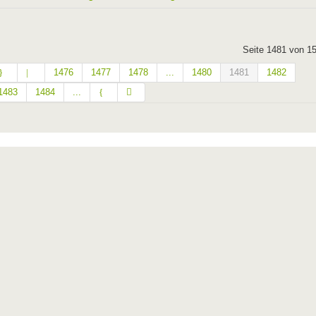
Seite 1481 von 1
1476
1477
1478
...
1480
1481
1482
1483
1484
...