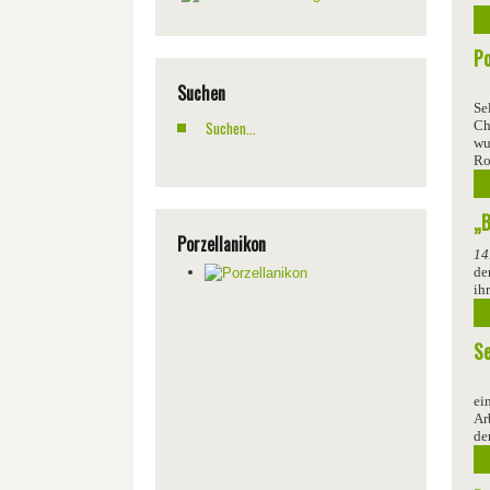
Po
Suchen
Se
Ch
wu
Ro
„B
Porzellanikon
14
de
ih
Se
ei
Ar
der