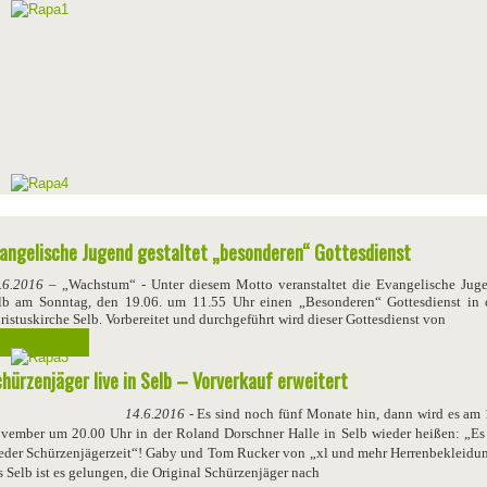
angelische Jugend gestaltet „besonderen“ Gottesdienst
.6.2016
– „Wachstum“ - Unter diesem Motto veranstaltet die Evangelische Jug
lb am Sonntag, den 19.06. um 11.55 Uhr einen „Besonderen“ Gottesdienst in 
ristuskirche Selb. Vorbereitet und durchgeführt wird dieser Gottesdienst von
Weiterlesen ...
hürzenjäger live in Selb – Vorverkauf erweitert
14.6.2016 -
Es sind noch fünf Monate hin, dann wird es am 
vember um 20.00 Uhr in der Roland Dorschner Halle in Selb wieder heißen: „Es 
eder Schürzenjägerzeit“! Gaby und Tom Rucker von „xl und mehr Herrenbekleidu
s Selb ist es gelungen, die Original Schürzenjäger nach