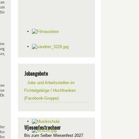
ian
zum
die
tte
urg
er,
Jobangebote
Jobs und Arbeitsstellen im
ine
ine
Fichtelgebirge / Hochfranken
Dr.
(Facebook-Gruppe)
Wiesenfestrechner
der
des
Bis zum Selber Wiesenfest 2027
des