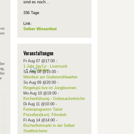
sind es noch...
336 Tage
Link:
vor
Selber Wiesenfest
her
Veranstaltungen
Fr Aug 07 @17:00
-
der
1 Jahr Jay'Lo - Livemusik
rg,
Sa Aug 08 @15:00
-
der
Weinfest am Grafenmühlweiher
te
So Aug 09 @20:00
-
Ringelspü live im Jungbrunnen
Mo Aug 10 @19:00
-
Kirchenführung - Gottesackerkirche
Di Aug 11 @10:00
-
Ferienprogramm Tatort
Porzellan(ikon): Filmdreh
Fr Aug 14 @14:00
-
Bücherflohmarkt in der Selber
Stadtbücherei