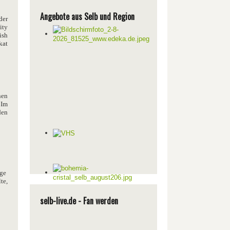
Angebote aus Selb und Region
der
ity
ish
kat
nen
 Im
den
ige
te,
selb-live.de - Fan werden