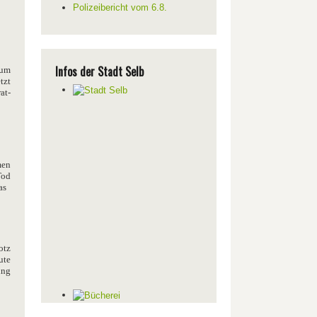
Polizeibericht vom 6.8.
Infos der Stadt Selb
zum
tzt
at-
men
Tod
as
otz
ute
ung