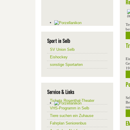
Re
Te
be
Sport in Selb
Tr
SV Union Selb
Eishockey
Ei
Ge
sonstige Sportarten
19
Po
Service & Links
Se
Tickets Rosenthal-Theater
Be
ra
VHS-Programm in Selb
Tiere suchen ein Zuhause
EM
Fahrplan Seniorenbus