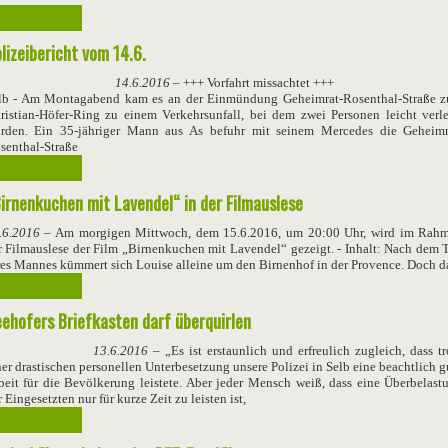
Weiterlesen ...
lizeibericht vom 14.6.
14.6.2016
– +++ Vorfahrt missachtet +++
lb - Am Montagabend kam es an der Einmündung Geheimrat-Rosenthal-Straße 
ristian-Höfer-Ring zu einem Verkehrsunfall, bei dem zwei Personen leicht verle
rden. Ein 35-jähriger Mann aus As befuhr mit seinem Mercedes die Geheimr
senthal-Straße
Weiterlesen ...
irnenkuchen mit Lavendel“ in der Filmauslese
.6.2016
– Am morgigen Mittwoch, dem 15.6.2016, um 20:00 Uhr, wird im Rah
r Filmauslese der Film „Birnenkuchen mit Lavendel“ gezeigt. - Inhalt: Nach dem 
res Mannes kümmert sich Louise alleine um den Birnenhof in der Provence. Doch d
Weiterlesen ...
ehofers Briefkasten darf überquirlen
13.6.2016
– „Es ist erstaunlich und erfreulich zugleich, dass tr
ner drastischen personellen Unterbesetzung unsere Polizei in Selb eine beachtlich g
beit für die Bevölkerung leistete. Aber jeder Mensch weiß, dass eine Überbelast
 Eingesetzten nur für kurze Zeit zu leisten ist,
Weiterlesen ...