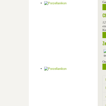
Ga
Ch
12
ei
Ki
Ze
Or