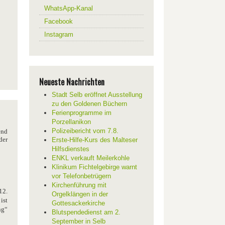
WhatsApp-Kanal
Facebook
Instagram
Neueste Nachrichten
Stadt Selb eröffnet Ausstellung
zu den Goldenen Büchern
Ferienprogramme im
Porzellanikon
Polizeibericht vom 7.8.
end
der
Erste-Hilfe-Kurs des Malteser
Hilfsdienstes
ENKL verkauft Meilerkohle
Klinikum Fichtelgebirge warnt
vor Telefonbetrügern
Kirchenführung mit
12.
Orgelklängen in der
ist
Gottesackerkirche
ng“
Blutspendedienst am 2.
September in Selb