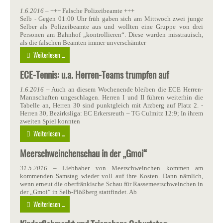
1.6.2016
– +++ Falsche Polizeibeamte +++
Selb - Gegen 01:00 Uhr früh gaben sich am Mittwoch zwei junge
Selber als Polizeibeamte aus und wollten eine Gruppe von drei
Personen am Bahnhof „kontrollieren“. Diese wurden misstrauisch,
als die falschen Beamten immer unverschämter
Weiterlesen ...
ECE-Tennis: u.a. Herren-Teams trumpfen auf
1.6.2016
– Auch an diesem Wochenende bleiben die ECE Herren-
Mannschaften ungeschlagen. Herren I und II führen weiterhin die
Tabelle an, Herren 30 sind punktgleich mit Arzberg auf Platz 2. -
Herren 30, Bezirksliga: EC Erkersreuth – TG Culmitz 12:9; In ihrem
zweiten Spiel konnten
Weiterlesen ...
Meerschweinchenschau in der „Gmoi“
31.5.2016
– Liebhaber von Meerschweinchen kommen am
kommenden Samstag wieder voll auf ihre Kosten. Dann nämlich,
wenn erneut die oberfränkische Schau für Rassemeerschweinchen in
der „Gmoi“ in Selb-Plößberg stattfindet. Ab
Weiterlesen ...