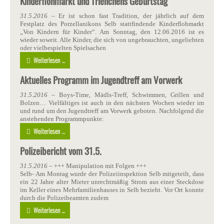
Kinderflohmarkt und Trienchens Geburtstag
31.5.2016
– Er ist schon fast Tradition, der jährlich auf dem
Festplatz des Porzellanikons Selb stattfindende Kinderflohmarkt
„Von Kindern für Kinder“. Am Sonntag, den 12.06.2016 ist es
wieder soweit. Alle Kinder, die sich von ungebrauchten, ungeliebten
oder vielbespielten Spielsachen
Weiterlesen ...
Aktuelles Programm im Jugendtreff am Vorwerk
31.5.2016
– Boys-Time, Mädls-Treff, Schwimmen, Grillen und
Bolzen… Vielfältiges ist auch in den nächsten Wochen wieder im
und rund um den Jugendtreff am Vorwerk geboten. Nachfolgend die
anstehenden Programmpunkte:
Weiterlesen ...
Polizeibericht vom 31.5.
31.5.2016
– +++ Manipulation mit Folgen +++
Selb- Am Montag wurde der Polizeiinspektion Selb mitgeteilt, dass
ein 22 Jahre alter Mieter unrechtmäßig Strom aus einer Steckdose
im Keller eines Mehrfamilienhauses in Selb bezieht. Vor Ort konnte
durch die Polizeibeamten zudem
Weiterlesen ...