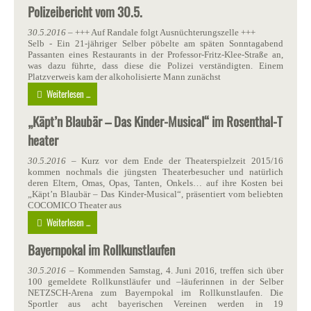
Polizeibericht vom 30.5.
30.5.2016
– +++ Auf Randale folgt Ausnüchterungszelle +++
Selb - Ein 21-jähriger Selber pöbelte am späten Sonntagabend
Passanten eines Restaurants in der Professor-Fritz-Klee-Straße an,
was dazu führte, dass diese die Polizei verständigten. Einem
Platzverweis kam der alkoholisierte Mann zunächst
Weiterlesen ...
„Käpt’n Blaubär – Das Kinder-Musical“ im Rosenthal-T
heater
30.5.2016
– Kurz vor dem Ende der Theaterspielzeit 2015/16
kommen nochmals die jüngsten Theaterbesucher und natürlich
deren Eltern, Omas, Opas, Tanten, Onkels… auf ihre Kosten bei
„Käpt’n Blaubär – Das Kinder-Musical“, präsentiert vom beliebten
COCOMICO Theater aus
Weiterlesen ...
Bayernpokal im Rollkunstlaufen
30.5.2016
– Kommenden Samstag, 4. Juni 2016, treffen sich über
100 gemeldete Rollkunstläufer und –läuferinnen in der Selber
NETZSCH-Arena zum Bayernpokal im Rollkunstlaufen. Die
Sportler aus acht bayerischen Vereinen werden in 19