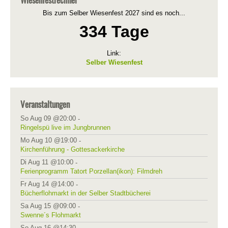
Bis zum Selber Wiesenfest 2027 sind es noch...
334 Tage
Link:
Selber Wiesenfest
Veranstaltungen
So Aug 09 @20:00
-
Ringelspü live im Jungbrunnen
Mo Aug 10 @19:00
-
Kirchenführung - Gottesackerkirche
Di Aug 11 @10:00
-
Ferienprogramm Tatort Porzellan(ikon): Filmdreh
Fr Aug 14 @14:00
-
Bücherflohmarkt in der Selber Stadtbücherei
Sa Aug 15 @09:00
-
Swenne´s Flohmarkt
So Aug 16 @14:30