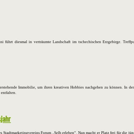
i führt diesmal in verträumte Landschaft im tschechischen Erzgebirge. Tref
eerstehende Immobilie, um ihren kreativen Hobbies nachgehen zu können. In 
entfalten.
jahr
s Stadtmarketingvereins Forum „Selb erleben“. Nun macht er Platz frei für die jün