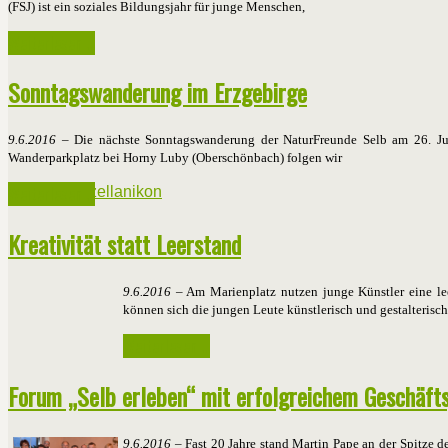
(FSJ) ist ein soziales Bildungsjahr für junge Menschen,
Weiterlesen ...
Sonntagswanderung im Erzgebirge
9.6.2016
– Die nächste Sonntagswanderung der NaturFreunde Selb am 26. Jun
Wanderparkplatz bei Horny Luby (Oberschönbach) folgen wir
Weiterlesen ...
Kreativität statt Leerstand
9.6.2016
– Am Marienplatz nutzen junge Künstler eine l
können sich die jungen Leute künstlerisch und gestalterisch 
Weiterlesen ...
Forum „Selb erleben“ mit erfolgreichem Geschäfts
9.6.2016
– Fast 20 Jahre stand Martin Pape an der Spitze de