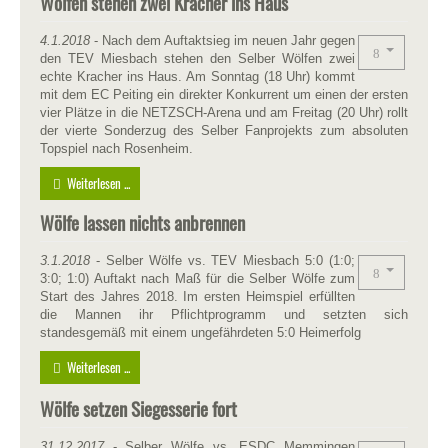
Wölfen stehen zwei Kracher ins Haus
4.1.2018
- Nach dem Auftaktsieg im neuen Jahr gegen
den TEV Miesbach stehen den Selber Wölfen zwei
echte Kracher ins Haus. Am Sonntag (18 Uhr) kommt
mit dem EC Peiting ein direkter Konkurrent um einen der ersten
vier Plätze in die NETZSCH-Arena und am Freitag (20 Uhr) rollt
der vierte Sonderzug des Selber Fanprojekts zum absoluten
Topspiel nach Rosenheim.
Weiterlesen ...
Wölfe lassen nichts anbrennen
3.1.2018
- Selber Wölfe vs. TEV Miesbach 5:0 (1:0;
3:0; 1:0) Auftakt nach Maß für die Selber Wölfe zum
Start des Jahres 2018. Im ersten Heimspiel erfüllten
die Mannen ihr Pflichtprogramm und setzten sich
standesgemäß mit einem ungefährdeten 5:0 Heimerfolg
Weiterlesen ...
Wölfe setzen Siegesserie fort
31.12.2017
- Selber Wölfe vs. ESDC Memmingen