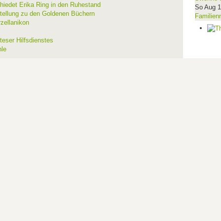
hiedet Erika Ring in den Ruhestand
So Aug 
stellung zu den Goldenen Büchern
Familien
zellanikon
teser Hilfsdienstes
hle