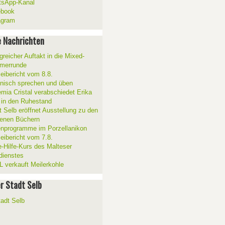
sApp-Kanal
ebook
agram
 Nachrichten
greicher Auftakt in die Mixed-
merrunde
zeibericht vom 8.8.
ienisch sprechen und üben
mia Cristal verabschiedet Erika
 in den Ruhestand
t Selb eröffnet Ausstellung zu den
enen Büchern
enprogramme im Porzellanikon
zeibericht vom 7.8.
e-Hilfe-Kurs des Malteser
sdienstes
 verkauft Meilerkohle
er Stadt Selb