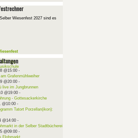
estrechner
Selber Wiesenfest 2027 sind es
iesenfest
altungen
08 @15:00
-
 am Grafenmühlweiher
09 @20:00
-
ü live im Jungbrunnen
10 @19:00
-
ührung - Gottesackerkirche
1 @10:00
-
ogramm Tatort Porzellan(ikon):
4 @14:00
-
ohmarkt in der Selber Stadtbücherei
15 @09:00
-
 Flohmarkt