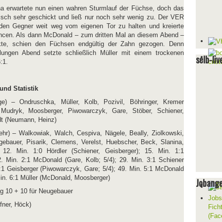
 erwartete nun einen wahren Sturmlauf der Füchse, doch das
ktisch sehr geschickt und ließ nur noch sehr wenig zu. Der VER
, den Gegner weit weg vom eigenen Tor zu halten und kreierte
ncen. Als dann McDonald – zum dritten Mal an diesem Abend –
te, schien den Füchsen endgültig der Zahn gezogen. Denn
lungen Abend setzte schließlich Müller mit einem trockenen
selb-liv
:1.
nd Statistik
e) – Ondruschka, Müller, Kolb, Pozivil, Böhringer, Kremer
Mudryk, Moosberger, Piwowarczyk, Gare, Stöber, Schiener,
rdt (Neumann, Heinz)
hr) – Walkowiak, Walch, Cespiva, Nägele, Beally, Ziolkowski,
bauer, Pisarik, Clemens, Verelst, Huebscher, Beck, Slanina,
 12. Min. 1:0 Hördler (Schiener, Geisberger); 15. Min. 1:1
2. Min. 2:1 McDonald (Gare, Kolb; 5/4); 29. Min. 3:1 Schiener
 4:1 Geisberger (Piwowarczyk, Gare; 5/4); 49. Min. 5:1 McDonald
in. 6:1 Müller (McDonald, Moosberger)
Jobang
rg 10 + 10 für Neugebauer
Jobs
fner, Höck)
Fich
(Fac