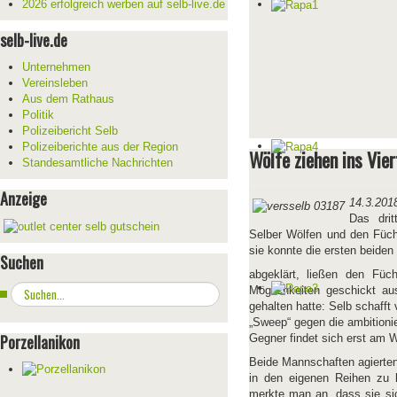
2026 erfolgreich werben auf selb-live.de
selb-live.de
Unternehmen
Vereinsleben
Aus dem Rathaus
Politik
Polizeibericht Selb
Polizeiberichte aus der Region
Wölfe ziehen ins Viert
Standesamtliche Nachrichten
Anzeige
14.3.201
Das drit
Selber Wölfen und den Füch
sie konnte die ersten beiden
Suchen
abgeklärt, ließen den Füc
Suchen
Möglichkeiten geschickt a
...
gehalten hatte: Selb schafft
„Sweep“ gegen die ambitionie
Porzellanikon
Gegner findet sich erst am 
Beide Mannschaften agierten
in den eigenen Reihen zu 
merkte man an, dass sie sic