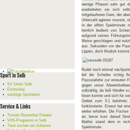
wenige Phasen sehr gut da
erarbeiteten sie sich se
mitgelaufenen Gare, der abe
Unterzahl agieren musste, s
In der elften Spielminute r
herrlich bedient von Sch
aufgrund seines Führungstre
Weise geschlagen und nutzte
aus. Sekunden vor der Paus
Lippen, doch Mudryk kommt 
Rudel noch einmal nachjustie
Sport in Selb
lief die Scheibe richtig 
Passstafette zur erneuten F
SV Union Selb
gegen unser Abwehrbollwe
Eishockey
vollzählig, da ließ Hördler 
sonstige Sportarten
lösen konnte und sich für s
Giebel zum 3:1 belohnte.
Service & Links
funktionierte. Erneut bei 
weiter erhöhen. Die Füchse 
Tickets Rosenthal-Theater
an, bevor kurz darauf Des
VHS-Programm in Selb
Mathis stand dem in nich
Tiere suchen ein Zuhause
Spielminute.