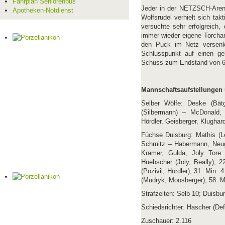
Fahrplan Seniorenbus
Jeder in der NETZSCH-Arena
Apotheken-Notdienst
Wolfsrudel verhielt sich ta
versuchte sehr erfolgreich
immer wieder eigene Torcha
den Puck im Netz versenk
Schlusspunkt auf einen ge
Schuss zum Endstand von 6
Mannschaftsaufstellungen u
Selber Wölfe: Deske (Bätg
(Silbermann) – McDonald, 
Hördler, Geisberger, Klugha
Füchse Duisburg: Mathis (Le
Schmitz – Habermann, Neuge
Krämer, Gulda, Joly Tore:
Huebscher (Joly, Beally); 2
(Pozivil, Hördler); 31. Min.
(Mudryk, Moosberger); 58. M
Strafzeiten: Selb 10; Duisbu
Schiedsrichter: Hascher (Def
Zuschauer: 2.116