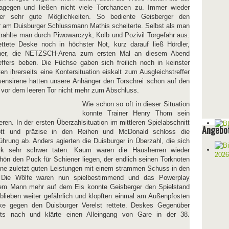
gegen und ließen nicht viele Torchancen zu. Immer wieder
lber sehr gute Möglichkeiten. So bediente Geisberger den
r am Duisburger Schlussmann Mathis scheiterte. Selbst als man
trahlte man durch Piwowarczyk, Kolb und Pozivil Torgefahr aus.
ettete Deske noch in höchster Not, kurz darauf ließ Hördler,
iener, die NETZSCH-Arena zum ersten Mal an diesem Abend
ffers beben. Die Füchse gaben sich freilich noch in keinster
n ihrerseits eine Kontersituation eiskalt zum Ausgleichstreffer
ensirene hatten unsere Anhänger den Torschrei schon auf den
vor dem leeren Tor nicht mehr zum Abschluss.
Wie schon so oft in dieser Situation
konnte Trainer Henry Thom sein
ren. In der ersten Überzahlsituation im mittleren Spielabschnitt
Angebot
flott und präzise in den Reihen und McDonald schloss die
ührung ab. Anders agierten die Duisburger in Überzahl, die sich
rk sehr schwer taten. Kaum waren die Hausherren wieder
schön den Puck für Schiener liegen, der endlich seinen Torknoten
eine zuletzt guten Leistungen mit einem strammen Schuss in den
 Die Wölfe waren nun spielbestimmend und das Powerplay
einem Mann mehr auf dem Eis konnte Geisberger den Spielstand
blieben weiter gefährlich und klopften einmal am Außenpfosten
ke gegen den Duisburger Verelst rettete. Deskes Gegenüber
ts nach und klärte einen Alleingang von Gare in der 38.