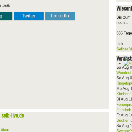
R Selb
Wiesenf
ng
Twitter
LinkedIn
Bis zum 
noch...
335 Tage
Link:
Selber W
Veranst
Sa Aug 
Weinfest
So Aug 
Ringelsp
Mo Aug 
Kirchenf
Di Aug 1
Ferienpr
Filmdreh
selb-live.de
Fr Aug 1
Bücherfl
Sa Aug 
d üben
Swenne´s