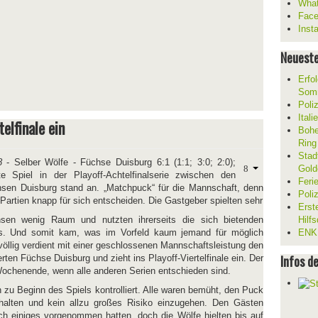
What
Fac
Inst
Neueste
Erfol
Som
Poli
Ital
elfinale ein
Bohe
Ring
Stad
8
- Selber Wölfe - Füchse Duisburg 6:1 (1:1; 3:0; 2:0);
Gold
te Spiel in der Playoff-Achtelfinalserie zwischen den
Feri
sen Duisburg stand an. „Matchpuck“ für die Mannschaft, denn
Poli
 Partien knapp für sich entscheiden. Die Gastgeber spielten sehr
Erst
hsen wenig Raum und nutzten ihrerseits die sich bietenden
Hilf
us. Und somit kam, was im Vorfeld kaum jemand für möglich
ENKL
 völlig verdient mit einer geschlossenen Mannschaftsleistung den
Infos d
rten Füchse Duisburg und zieht ins Playoff-Viertelfinale ein. Der
Wochenende, wenn alle anderen Serien entschieden sind.
 zu Beginn des Spiels kontrolliert. Alle waren bemüht, den Puck
halten und kein allzu großes Risiko einzugehen. Den Gästen
h einiges vorgenommen hatten, doch die Wölfe hielten bis auf