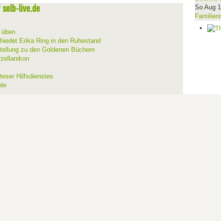
selb-live.de
So Aug 
Familien
d üben
hiedet Erika Ring in den Ruhestand
stellung zu den Goldenen Büchern
zellanikon
teser Hilfsdienstes
hle