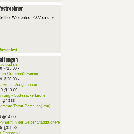
estrechner
Selber Wiesenfest 2027 sind es
iesenfest
altungen
08 @15:00
-
 am Grafenmühlweiher
09 @20:00
-
ü live im Jungbrunnen
10 @19:00
-
ührung - Gottesackerkirche
1 @10:00
-
ogramm Tatort Porzellan(ikon):
4 @14:00
-
ohmarkt in der Selber Stadtbücherei
15 @09:00
-
 Flohmarkt