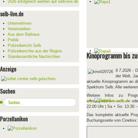
2026 erfolgreich werben auf selb-live.de
selb-live.de
Unternehmen
Vereinsleben
Aus dem Rathaus
Politik
Polizeibericht Selb
Polizeiberichte aus der Region
Kinoprogramm bis zu
Standesamtliche Nachrichten
Anzeige
9.7.2026
- D
der Welt, Ja
aktuelle Kinoprogramm an d
Spektrum Selb. Alle weiter
Suchen
Weitere Infos zu Progr
Suchen
www.spektrum-selb.de
oder
...
22:00 Uhr | Sa + So: 13:30 
Das komplette aktuelle Prog
Porzellanikon
Buchungsseite von Cinetixx: