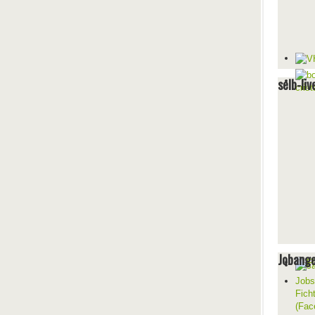
selb-liv
Jobang
Jobs
Fich
(Fac