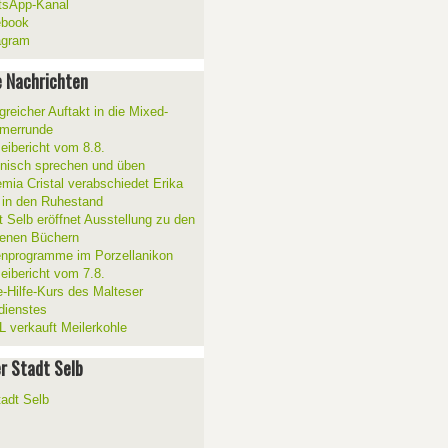
sApp-Kanal
ebook
agram
 Nachrichten
greicher Auftakt in die Mixed-
merrunde
zeibericht vom 8.8.
ienisch sprechen und üben
mia Cristal verabschiedet Erika
 in den Ruhestand
t Selb eröffnet Ausstellung zu den
enen Büchern
enprogramme im Porzellanikon
zeibericht vom 7.8.
e-Hilfe-Kurs des Malteser
sdienstes
 verkauft Meilerkohle
er Stadt Selb