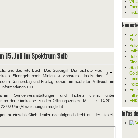
What
Fac
Inst
Neueste
Erfol
Som
Poli
Ital
m 15. Juli im Spektrum Selb
Bohe
Ring
Stad
alia und das rote Buch, Das Supergirl, Die reichste Frau
Gold
ckass: Einer geht noch, Minions & Monsters - das ist das
Feri
iesem Donnerstag und Freitag, sowie am nächsten Mittwoch im
Poli
en Informationen >>>
Erst
amm, Sonderveranstaltungen und Tickets u.v.m. unter
Hilf
 an der Kinokasse zu den Öffnungszeiten: Mi – Fr: 14:30 –
ENKL
– 22:00 Uhr (Abweichungen möglich).
Infos d
ramm einschließlich Trailer nachfolgend direkt auf der Ticket-