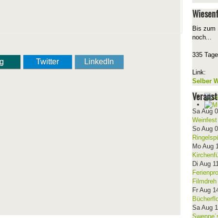
Wiesenf
Bis zum 
noch...
335 Tage
ng
Twitter
LinkedIn
Link:
Selber W
Veranst
Sa Aug 
Weinfest
So Aug 
Ringelsp
Mo Aug 
Kirchenf
Di Aug 1
Ferienpr
Filmdreh
Fr Aug 1
Bücherfl
Sa Aug 
Swenne´s