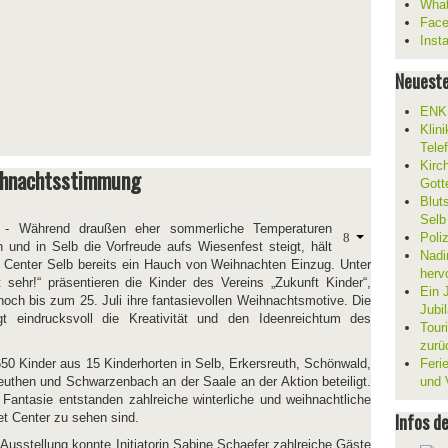
What
Fac
Inst
Neueste
ENKL
Klin
Tele
Kirc
eihnachtsstimmung
Gott
Blut
Selb
- Während draußen eher sommerliche Temperaturen
Poli
n und in Selb die Vorfreude aufs Wiesenfest steigt, hält
Nadi
t Center Selb bereits ein Hauch von Weihnachten Einzug. Unter
herv
sehr!“ präsentieren die Kinder des Vereins „Zukunft Kinder“,
Ein 
noch bis zum 25. Juli ihre fantasievollen Weihnachtsmotive. Die
Jubi
gt eindrucksvoll die Kreativität und den Ideenreichtum des
Tour
zurü
50 Kinder aus 15 Kinderhorten in Selb, Erkersreuth, Schönwald,
Ferie
euthen und Schwarzenbach an der Saale an der Aktion beteiligt.
und V
 Fantasie entstanden zahlreiche winterliche und weihnachtliche
Infos d
et Center zu sehen sind.
r Ausstellung konnte Initiatorin Sabine Schaefer zahlreiche Gäste