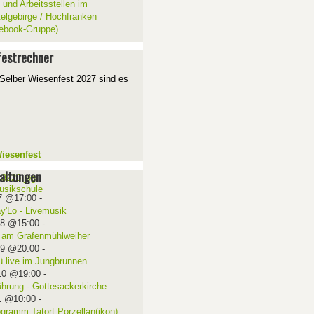
 und Arbeitsstellen im
telgebirge / Hochfranken
ebook-Gruppe)
estrechner
Selber Wiesenfest 2027 sind es
iesenfest
altungen
7 @17:00
-
ay'Lo - Livemusik
08 @15:00
-
 am Grafenmühlweiher
09 @20:00
-
ü live im Jungbrunnen
10 @19:00
-
ührung - Gottesackerkirche
1 @10:00
-
ogramm Tatort Porzellan(ikon):