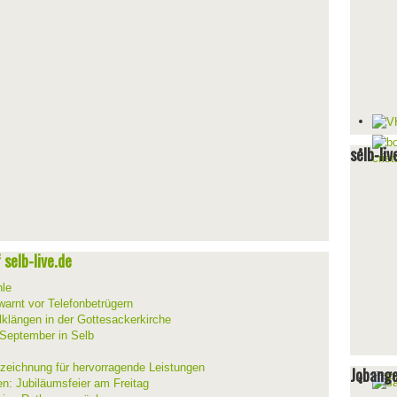
selb-liv
selb-live.de
hle
warnt vor Telefonbetrügern
lklängen in der Gottesackerkirche
 September in Selb
szeichnung für hervorragende Leistungen
Jobang
en: Jubiläumsfeier am Freitag