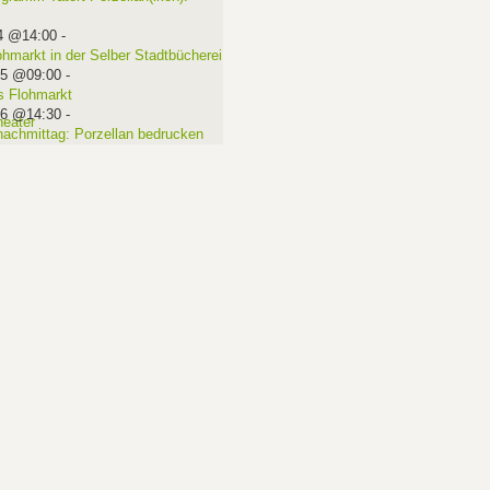
4 @14:00
-
ohmarkt in der Selber Stadtbücherei
15 @09:00
-
 Flohmarkt
16 @14:30
-
nachmittag: Porzellan bedrucken