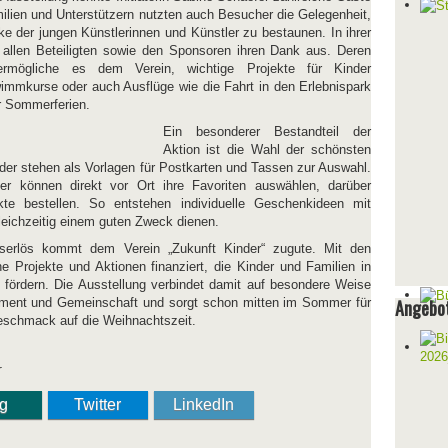
ilien und Unterstützern nutzten auch Besucher die Gelegenheit,
rke der jungen Künstlerinnen und Künstler zu bestaunen. In ihrer
allen Beteiligten sowie den Sponsoren ihren Dank aus. Deren
g ermögliche es dem Verein, wichtige Projekte für Kinder
mmkurse oder auch Ausflüge wie die Fahrt in den Erlebnispark
r Sommerferien.
Ein besonderer Bestandteil der
Aktion ist die Wahl der schönsten
lder stehen als Vorlagen für Postkarten und Tassen zur Auswahl.
r können direkt vor Ort ihre Favoriten auswählen, darüber
e bestellen. So entstehen individuelle Geschenkideen mit
gleichzeitig einem guten Zweck dienen.
serlös kommt dem Verein „Zukunft Kinder“ zugute. Mit den
 Projekte und Aktionen finanziert, die Kinder und Familien in
 fördern. Die Ausstellung verbindet damit auf besondere Weise
gement und Gemeinschaft und sorgt schon mitten im Sommer für
Angebot
eschmack auf die Weihnachtszeit.
r
ng
Twitter
LinkedIn