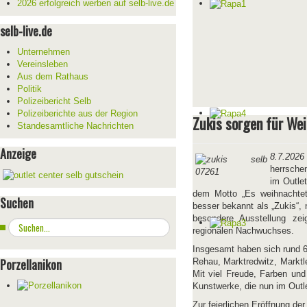
2026 erfolgreich werben auf selb-live.de
selb-live.de
Unternehmen
Vereinsleben
Aus dem Rathaus
Politik
Polizeibericht Selb
Polizeiberichte aus der Region
Zukis sorgen für W
Standesamtliche Nachrichten
Anzeige
8.7.2026
herrsche
im Outle
dem Motto „Es weihnachtet 
Suchen
besser bekannt als „Zukis“, 
besondere Ausstellung zei
Suchen
regionalen Nachwuchses.
...
Insgesamt haben sich rund 6
Porzellanikon
Rehau, Marktredwitz, Marktl
Mit viel Freude, Farben und
Kunstwerke, die nun im Outl
Zur feierlichen Eröffnung de