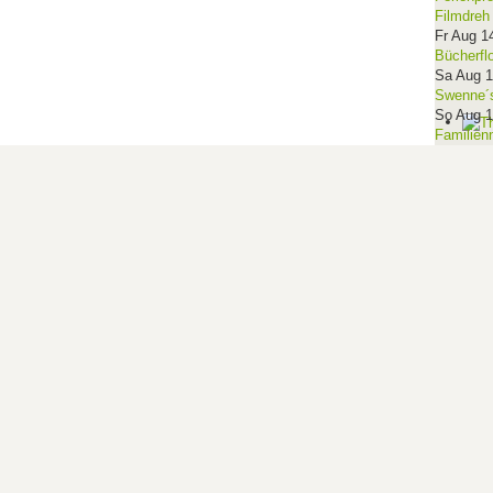
Filmdreh
Fr Aug 1
Bücherfl
Sa Aug 
Swenne´s
So Aug 
Familien