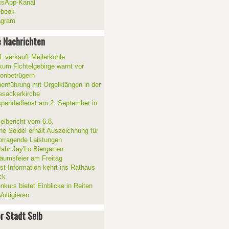
sApp-Kanal
ebook
agram
 Nachrichten
 verkauft Meilerkohle
ikum Fichtelgebirge warnt vor
fonbetrügern
henführung mit Orgelklängen in der
esackerkirche
spendedienst am 2. September in
zeibericht vom 6.8.
ne Seidel erhält Auszeichnung für
orragende Leistungen
Jahr Jay'Lo Biergarten:
läumsfeier am Freitag
ist-Information kehrt ins Rathaus
ck
nkurs bietet Einblicke in Reiten
oltigieren
er Stadt Selb