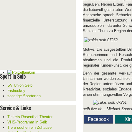
begrüßen. Neben Eltern, Fam
die liebevoll gestalteten We
Ansprache sprach Schaefer 
finanzielle Unterstützun
umzusetzen - darunter Schwi
Schloss Thurn zu Beginn de
Motive. Die ausgestellten Bi
Besucherinnen und Besuche
abstimmen und die Produkt
regionaler Kinderkunst, die 
Denn der gesamte Verkauf
Sport in Selb
Einnahmen werden zahlreiche
der Region unterstützen und
SV Union Selb
Kreativität, soziales Enga
Eishockey
einen stimmungsvollen Vorg
sonstige Sportarten
Service & Links
selb-live.de – Michael Spore
Tickets Rosenthal-Theater
Facebook
Xi
VHS-Programm in Selb
Tiere suchen ein Zuhause