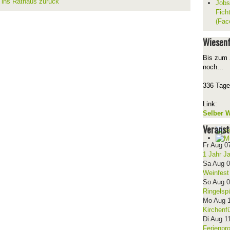
t ins Rathaus zurück
Jobs
Fich
(Fac
Wiesenf
Bis zum 
noch...
336 Tage
Link:
Selber W
Veranst
Fr Aug 0
1 Jahr J
Sa Aug 
Weinfest
So Aug 
Ringelsp
Mo Aug 
Kirchenf
Di Aug 1
Ferienpr