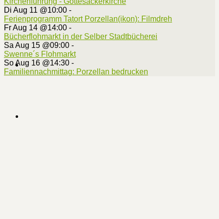
Kirchenführung - Gottesackerkirche
Di Aug 11 @10:00
-
Ferienprogramm Tatort Porzellan(ikon): Filmdreh
Fr Aug 14 @14:00
-
Bücherflohmarkt in der Selber Stadtbücherei
Sa Aug 15 @09:00
-
Swenne´s Flohmarkt
So Aug 16 @14:30
-
Familiennachmittag: Porzellan bedrucken