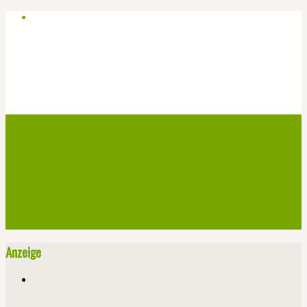
Start
Veranstaltungen
Theater-Tickets
Angebote
Werben
Pressemitteilung
Kontakt / Impressum / Datenschutz
Anzeige