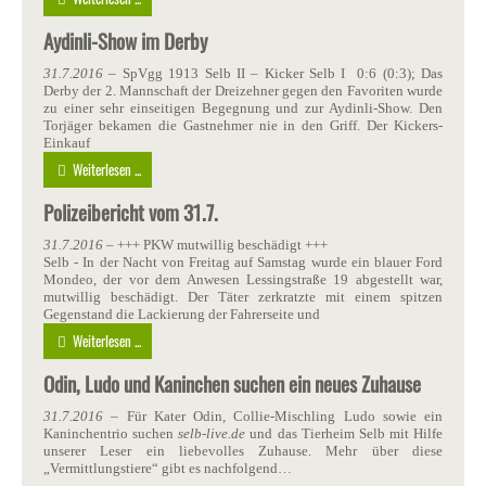
Aydinli-Show im Derby
31.7.2016
– SpVgg 1913 Selb II – Kicker Selb I 0:6 (0:3); Das
Derby der 2. Mannschaft der Dreizehner gegen den Favoriten wurde
zu einer sehr einseitigen Begegnung und zur Aydinli-Show. Den
Torjäger bekamen die Gastnehmer nie in den Griff. Der Kickers-
Einkauf
Weiterlesen ...
Polizeibericht vom 31.7.
31.7.2016
– +++ PKW mutwillig beschädigt +++
Selb - In der Nacht von Freitag auf Samstag wurde ein blauer Ford
Mondeo, der vor dem Anwesen Lessingstraße 19 abgestellt war,
mutwillig beschädigt. Der Täter zerkratzte mit einem spitzen
Gegenstand die Lackierung der Fahrerseite und
Weiterlesen ...
Odin, Ludo und Kaninchen suchen ein neues Zuhause
31.7.2016
– Für Kater Odin, Collie-Mischling Ludo sowie ein
Kaninchentrio suchen
selb-live.de
und das Tierheim Selb mit Hilfe
unserer Leser ein liebevolles Zuhause. Mehr über diese
„Vermittlungstiere“ gibt es nachfolgend…