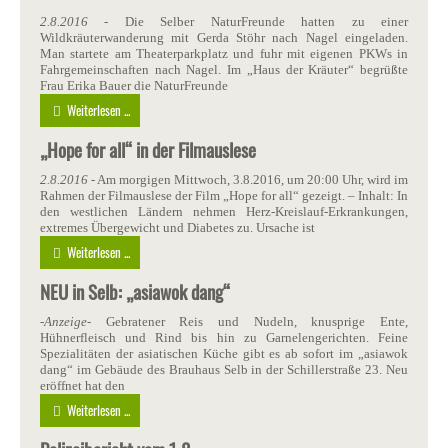
2.8.2016
- Die Selber NaturFreunde hatten zu einer
Wildkräuterwanderung mit Gerda Stöhr nach Nagel eingeladen.
Man startete am Theaterparkplatz und fuhr mit eigenen PKWs in
Fahrgemeinschaften nach Nagel. Im „Haus der Kräuter“ begrüßte
Frau Erika Bauer die NaturFreunde
Weiterlesen ...
„Hope for all“ in der Filmauslese
2.8.2016
- Am morgigen Mittwoch, 3.8.2016, um 20:00 Uhr, wird im
Rahmen der Filmauslese der Film „Hope for all“ gezeigt. – Inhalt: In
den westlichen Ländern nehmen Herz-Kreislauf-Erkrankungen,
extremes Übergewicht und Diabetes zu. Ursache ist
Weiterlesen ...
NEU in Selb: „asiawok dang“
-Anzeige-
Gebratener Reis und Nudeln, knusprige Ente,
Hühnerfleisch und Rind bis hin zu Garnelengerichten. Feine
Spezialitäten der asiatischen Küche gibt es ab sofort im „asiawok
dang“ im Gebäude des Brauhaus Selb in der Schillerstraße 23. Neu
eröffnet hat den
Weiterlesen ...