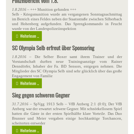
Polizeibericht vom 1.8.
1.8.2016
– +++ Munition gefunden +++
Selb - Kriegsmunition wurde am vergangenen Sonntagnachmittag
im Bereich eines Feldes neben der Staatsstraße zwischen Silberbach
und Hohenberg aufgefunden. Das Sprengkommando in Feucht
wurde von der Landespolizeiinspektion
Weiterlesen ...
SC Olympia Selb erfreut über Sponsoring
1.8.2016
– Die Selber Boxer samt ihrem Trainer und der
Vorstandschaft durften neue Trainingsanzüge vom Rainer
Denndörfer, Inhaber der Fa. BD Sensors, entgegen nehmen. Die
Mitglieder des SC Olympia Selb sind sehr glücklich über das große
Engagement von Familie
Weiterlesen ...
Sieg gegen schweren Gegner
31.7.2016
– SpVgg 1913 Selb – VfB Arzberg 2:1 (0:0); Der VfB
Arzberg war der erwartet schwere Gegner. Mit schnörkellosem Spiel
hatten die Gäste in der ersten Spielhälfte klare Vorteile. Das Duo
Brunner und Meier vergaben einige hochkarätige Torchancen,
scheiterten entweder
Weiterlesen ...