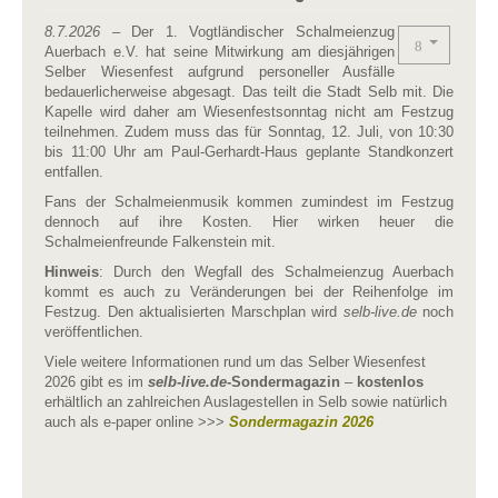
8.7.2026
– Der 1. Vogtländischer Schalmeienzug
Auerbach e.V. hat seine Mitwirkung am diesjährigen
Selber Wiesenfest aufgrund personeller Ausfälle
bedauerlicherweise abgesagt. Das teilt die Stadt Selb mit. Die
Kapelle wird daher am Wiesenfestsonntag nicht am Festzug
teilnehmen. Zudem muss das für Sonntag, 12. Juli, von 10:30
bis 11:00 Uhr am Paul-Gerhardt-Haus geplante Standkonzert
entfallen.
Fans der Schalmeienmusik kommen zumindest im Festzug
dennoch auf ihre Kosten. Hier wirken heuer die
Schalmeienfreunde Falkenstein mit.
Hinweis
: Durch den Wegfall des Schalmeienzug Auerbach
kommt es auch zu Veränderungen bei der Reihenfolge im
Festzug. Den aktualisierten Marschplan wird
selb-live.de
noch
veröffentlichen.
Viele weitere Informationen rund um das Selber Wiesenfest
2026 gibt es im
selb-live.de
-Sondermagazin
–
kostenlos
erhältlich an zahlreichen Auslagestellen in Selb sowie natürlich
auch als e-paper online >>>
Sondermagazin 2026