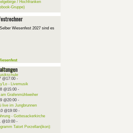
telgebirge / Hochfranken
ebook-Gruppe)
estrechner
Selber Wiesenfest 2027 sind es
iesenfest
altungen
7 @17:00
-
ay'Lo - Livemusik
08 @15:00
-
 am Grafenmühlweiher
09 @20:00
-
ü live im Jungbrunnen
10 @19:00
-
ührung - Gottesackerkirche
1 @10:00
-
ogramm Tatort Porzellan(ikon):