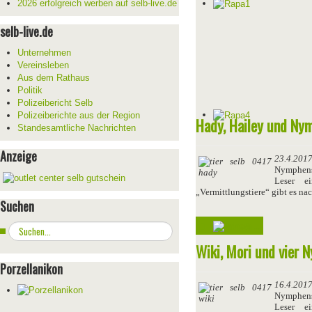
2026 erfolgreich werben auf selb-live.de
selb-live.de
Unternehmen
Vereinsleben
Aus dem Rathaus
Politik
Polizeibericht Selb
Polizeiberichte aus der Region
Hady, Hailey und Ny
Standesamtliche Nachrichten
Anzeige
23.4.201
Nymphensi
Leser e
„Vermittlungstiere“ gibt es n
Suchen
Weiterlesen ...
Suchen
...
Wiki, Mori und vier 
Porzellanikon
16.4.201
Nymphensi
Leser e