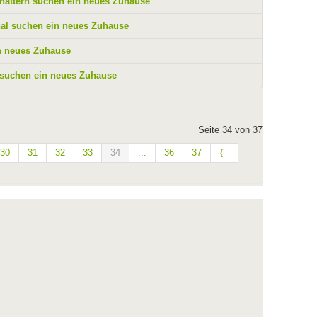
nattern suchen ein neues Zuhause
l suchen ein neues Zuhause
n neues Zuhause
 suchen ein neues Zuhause
Seite 34 von 37
30
31
32
33
34
...
36
37