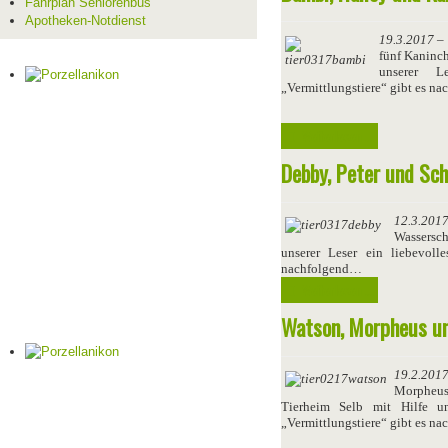
Fahrplan Seniorenbus
Apotheken-Notdienst
19.3.2017
– 
fünf Kaninc
unserer L
„Vermittlungstiere“ gibt es n
Weiterlesen ...
Debby, Peter und Sch
12.3.201
Wassersch
unserer Leser ein liebevoll
nachfolgend…
Weiterlesen ...
Watson, Morpheus un
19.2.201
Morpheus
Tierheim Selb mit Hilfe un
„Vermittlungstiere“ gibt es n