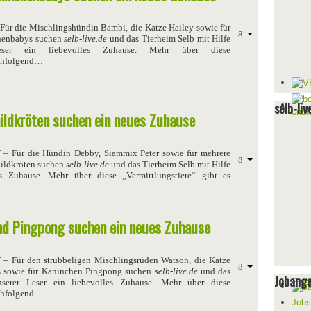
Für die Mischlingshündin Bambi, die Katze Hailey sowie für
henbabys suchen
selb-live.de
und das Tierheim Selb mit Hilfe
eser ein liebevolles Zuhause. Mehr über diese
achfolgend…
selb-liv
ildkröten suchen ein neues Zuhause
7
– Für die Hündin Debby, Siammix Peter sowie für mehrere
ildkröten suchen
selb-live.de
und das Tierheim Selb mit Hilfe
es Zuhause. Mehr über diese „Vermittlungstiere“ gibt es
d Pingpong suchen ein neues Zuhause
7
– Für den strubbeligen Mischlingsrüden Watson, die Katze
 sowie für Kaninchen Pingpong suchen
selb-live.de
und das
Jobang
serer Leser ein liebevolles Zuhause. Mehr über diese
achfolgend…
Jobs