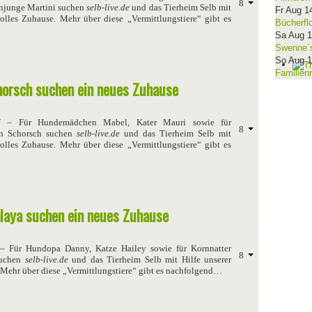
njunge Martini suchen
selb-live.de
und das Tierheim Selb mit
Fr Aug 1
volles Zuhause. Mehr über diese „Vermittlungstiere“ gibt es
Bücherfl
Sa Aug 
Swenne´s
So Aug 
Familien
horsch suchen ein neues Zuhause
7
– Für Hundemädchen Mabel, Kater Mauri sowie für
n Schorsch suchen
selb-live.de
und das Tierheim Selb mit
volles Zuhause. Mehr über diese „Vermittlungstiere“ gibt es
laya suchen ein neues Zuhause
– Für Hundopa Danny, Katze Hailey sowie für Kornnatter
suchen
selb-live.de
und das Tierheim Selb mit Hilfe unserer
. Mehr über diese „Vermittlungstiere“ gibt es nachfolgend…