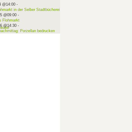
4 @14:00
-
ohmarkt in der Selber Stadtbücherei
15 @09:00
-
 Flohmarkt
16 @14:30
-
nachmittag: Porzellan bedrucken