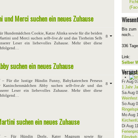
Fich
(Fac
ini und Merci suchen ein neues Zuhause
Wiesenf
Bis zum 
ür Hundemädchen Cookie, Katze Alinka sowie für die beiden
noch...
artini und Merci suchen
selb-live.de
und das Tierheim Selb
nserer Leser ein liebevolles Zuhause. Mehr über diese
336 Tage
achfolgend…
Link:
Selber W
Abby suchen ein neues Zuhause
Veranst
7
– Für die lustige Hündin Funny, Babykaterchen Perseus
Fr Aug 0
ür Kaninchenmädchen Abby suchen
selb-live.de
und das
1 Jahr J
serer Leser ein liebevolles Zuhause. Mehr über diese
Sa Aug 
achfolgend…
Weinfest
So Aug 
Ringelsp
Mo Aug 
artini suchen ein neues Zuhause
Kirchenf
Di Aug 1
Ferienpr
7
– Für Hündin Dorle, Kater Magnum sowie für
Filmdreh