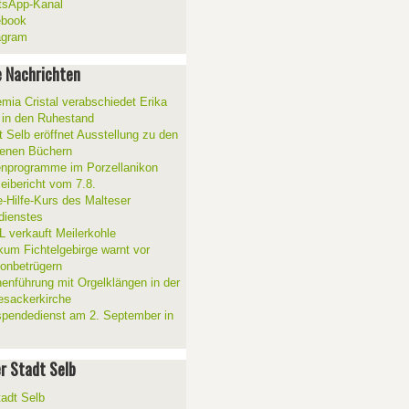
sApp-Kanal
ebook
agram
 Nachrichten
mia Cristal verabschiedet Erika
 in den Ruhestand
t Selb eröffnet Ausstellung zu den
enen Büchern
enprogramme im Porzellanikon
zeibericht vom 7.8.
e-Hilfe-Kurs des Malteser
sdienstes
 verkauft Meilerkohle
ikum Fichtelgebirge warnt vor
fonbetrügern
henführung mit Orgelklängen in der
esackerkirche
spendedienst am 2. September in
er Stadt Selb