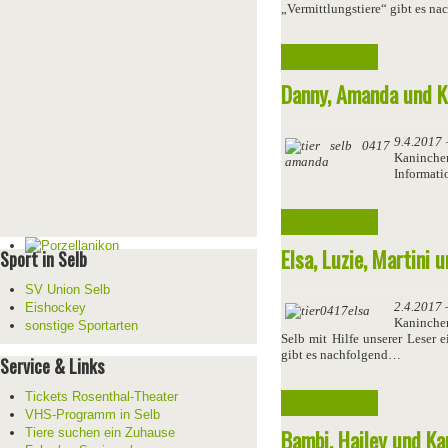
„Vermittlungstiere“ gibt es n
Weiterlesen ...
Danny, Amanda und K
9.4.2017
–
Kaninche
Informati
Weiterlesen ...
Elsa, Luzie, Martini
Sport in Selb
SV Union Selb
2.4.2017
–
Eishockey
Kaninche
sonstige Sportarten
Selb mit Hilfe unserer Leser 
gibt es nachfolgend…
Service & Links
Tickets Rosenthal-Theater
Weiterlesen ...
VHS-Programm in Selb
Bambi, Hailey und K
Tiere suchen ein Zuhause