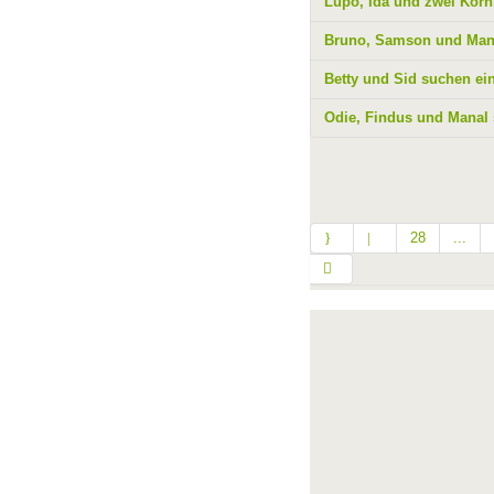
Lupo, Ida und zwei Korn
Bruno, Samson und Mana
Betty und Sid suchen ei
Odie, Findus und Manal
28
...