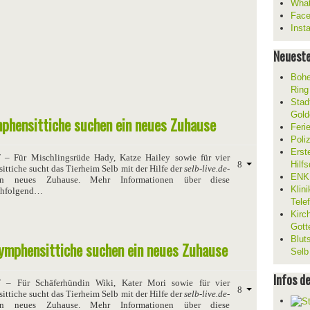
What
Fac
Inst
Neueste
Bohe
Ring
Stad
Gold
mphensittiche suchen ein neues Zuhause
Feri
Poli
Erst
7
– Für Mischlingsrüde Hady, Katze Hailey sowie für vier
Hilf
ttiche sucht das Tierheim Selb mit der Hilfe der
selb-live.de
-
ENKL
in neues Zuhause. Mehr Informationen über diese
Klin
achfolgend…
Tele
Kirc
Gott
Blut
Nymphensittiche suchen ein neues Zuhause
Selb
Infos d
7
– Für Schäferhündin Wiki, Kater Mori sowie für vier
ttiche sucht das Tierheim Selb mit der Hilfe der
selb-live.de
-
in neues Zuhause. Mehr Informationen über diese