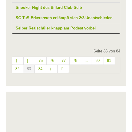
Snooker-Night des Billard Club Selb
SG TuS Erkersreuth erkämpft sich 2:2-Unentschieden
Selber Realschüler knapp am Podest vorbei
Seite 83 von 84
75
76
77
78
...
80
81
82
83
84