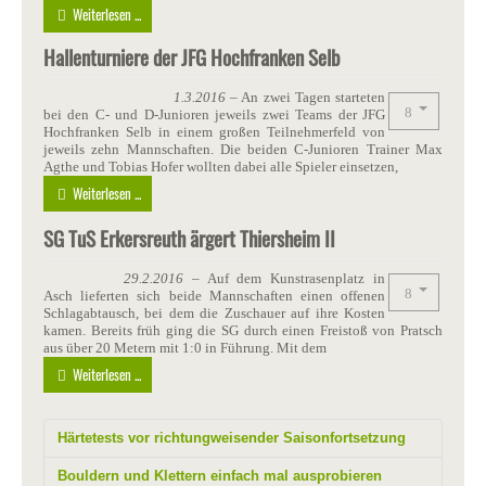
Weiterlesen ...
Hallenturniere der JFG Hochfranken Selb
1.3.2016
– An zwei Tagen starteten
bei den C- und D-Junioren jeweils zwei Teams der JFG
Hochfranken Selb in einem großen Teilnehmerfeld von
jeweils zehn Mannschaften. Die beiden C-Junioren Trainer Max
Agthe und Tobias Hofer wollten dabei alle Spieler einsetzen,
Weiterlesen ...
SG TuS Erkersreuth ärgert Thiersheim II
29.2.2016
– Auf dem Kunstrasenplatz in
Asch lieferten sich beide Mannschaften einen offenen
Schlagabtausch, bei dem die Zuschauer auf ihre Kosten
kamen. Bereits früh ging die SG durch einen Freistoß von Pratsch
aus über 20 Metern mit 1:0 in Führung. Mit dem
Weiterlesen ...
Härtetests vor richtungweisender Saisonfortsetzung
Bouldern und Klettern einfach mal ausprobieren