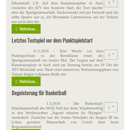
Erkersreuth 2:6; Auf dem Kunstrasenplatz in Asch
erwischte der ATV den besseren Start, die Tore machte
aber die Spielgemeinschaft. Suchowierski traf per Freistoß und der
selbe Spieler war es, der Herrmanns Lattenschuss auf der Torlinie
nur noch über die
Weiterlesen ...
Letztes Testspiel vor dem Punktspielstart
11.3.2016
– Eine Woche vor dem
Punktspielstart in der Kreisklasse testet die
Spielgemeinschaft ein letztes Mal. Der Gegner auf dem
Kunstrasenplatz in Asch wird am Sonntag bereits um 10 Uhr der
ATV Höchstädt sein. Nach einer intensiven Vorbereitungsphase von
Trainer Jürgen Lehmann dürfte das
Weiterlesen ...
Begeisterung für Basketball
1.3.2016
– Die Basketball-
Schulmannschaft des WGG Selb hat ihren Vorjahreserfolg
in den Wettbewerben „Jugend trainiert für Olympia"
wiederholt. Zunächst trat die letztes Schuljahr als Jungen III ins
Leben gerufene Mannschaft von Coach Aust beim
Regionalentscheid