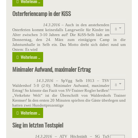
Weiterlesen ...
Osterferiencamp in der KiSS
14.3.2016
– Auch in den anstehenden
Osterferien kommt keinesfalls Langeweile für Kinder im
Alter zwischen 3-10 Jahren auf! Die KiSS-Selb lädt am
Donnerstag, den 24. März zum eintägigen Camp in die
Jahnturnhalle in Selb ein. Das Motto dreht sich dabei rund um
Ostern: Es wird
Weiterlesen ...
Minimaler Aufwand, maximaler Ertrag
14.3.2016
– SpVgg Selb 1913 – TSV
Waldershof 5:0 (2:0); Minimaler Aufwand, maximaler
Ertrag! So könnte das Fazit von SV-Trainer Rogler heißen!
„Verkehrte Welt“ ist die Überschrift von Waldershofs Trainer
Kremser! In den ersten 20 Minuten spielten die Gäste überlegen und
hatten zwei Hundertprozentige
Weiterlesen ...
Sieg im letzten Testspiel
14.3.2016
– ATV Höchstädt – SG TuS