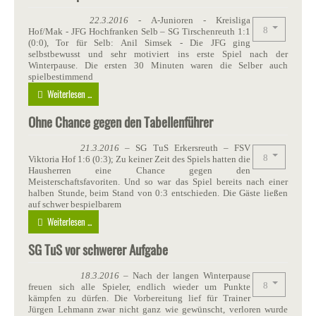
22.3.2016
- A-Junioren - Kreisliga
Hof/Mak - JFG Hochfranken Selb – SG Tirschenreuth 1:1
(0:0), Tor für Selb: Anil Simsek - Die JFG ging
selbstbewusst und sehr motiviert ins erste Spiel nach der
Winterpause. Die ersten 30 Minuten waren die Selber auch
spielbestimmend
Weiterlesen ...
Ohne Chance gegen den Tabellenführer
21.3.2016
– SG TuS Erkersreuth – FSV
Viktoria Hof 1:6 (0:3); Zu keiner Zeit des Spiels hatten die
Hausherren eine Chance gegen den
Meisterschaftsfavoriten. Und so war das Spiel bereits nach einer
halben Stunde, beim Stand von 0:3 entschieden. Die Gäste ließen
auf schwer bespielbarem
Weiterlesen ...
SG TuS vor schwerer Aufgabe
18.3.2016
– Nach der langen Winterpause
freuen sich alle Spieler, endlich wieder um Punkte
kämpfen zu dürfen. Die Vorbereitung lief für Trainer
Jürgen Lehmann zwar nicht ganz wie gewünscht, verloren wurde