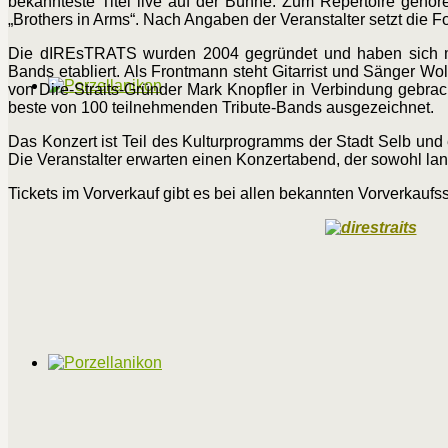
bekannteste Titel live auf der Bühne. Zum Repertoire gehöre
„Brothers in Arms“. Nach Angaben der Veranstalter setzt die F
Die dIREsTRATS wurden 2004 gegründet und haben sich mit 
Bands etabliert. Als Frontmann steht Gitarrist und Sänger Wo
von Dire-Straits-Gründer Mark Knopfler in Verbindung gebra
beste von 100 teilnehmenden Tribute-Bands ausgezeichnet.
Das Konzert ist Teil des Kulturprogramms der Stadt Selb un
Die Veranstalter erwarten einen Konzertabend, der sowohl lang
Tickets im Vorverkauf gibt es bei allen bekannten Vorverkauf