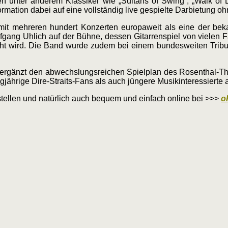
n unter anderem Klassiker wie „Sultans of Swing“, „Walk of L
ormation dabei auf eine vollständig live gespielte Darbietung 
mehreren hundert Konzerten europaweit als eine der bekann
lfgang Uhlich auf der Bühne, dessen Gitarrenspiel von vielen 
cht wird. Die Band wurde zudem bei einem bundesweiten Tribu
d ergänzt den abwechslungsreichen Spielplan des Rosenthal-Th
jährige Dire-Straits-Fans als auch jüngere Musikinteressierte 
sstellen und natürlich auch bequem und einfach online bei >>>
o