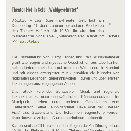
Theater Hof in Selb: „Waldgeschratet“
3.6.2026
– Das Rosenthal-Theater Selb lädt am
Donnerstag, 11. Juni, zu einer besonderen Produktion
des Theater Hof ein. Ab 19.30 Uhr wird dort das
musikalische Schauspiel „Waldgeschratet“ aufgeführt. Tickets
>>>
okticket.de
Die Inszenierung von Harry Tröger und Ralf Wunschelmeier
greift alte Sagen und mystische Geschichten aus Oberfranken
auf und interpretiert diese auf moderne Weise neu. In Mundart
und mit eigens arrangierter Musik erzählen die Künstler von
regionalen Legenden, geheimnisvollen Figuren und überlieferten
Erzählungen aus vergangenen Zeiten.
Das Stück verbindet Schauspiel, Musik und regionale
Erzählkultur zu einer ungewöhnlichen Bühnenproduktion. Im
Mittelpunkt stehen unter anderem Geschichten vom
„Teufelstisch“, einer Leupoldsgrüner Hexe oder der „Weißen
Frau“ aus Saalenstein. Die bekannten Sagenstoffe werden
dabei bewusst zeitgemäß und unterhaltsam aufbereitet.
Karten sind ab 23 Euro erhältlich. Beginn der Aufführung ist um
19.30 Uhr, Einlass ab 18.30 Uhr. Tickets im Vorverkauf gibt es