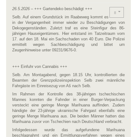
26.5.2026 –
+++ Gartendeko beschädigt +++
Selb. Auf einem Grundstück im Raabeweg kommt es
in der Vergangenheit immer wieder zu Beschädigungen von
Dekogegenständen. Zuletzt traf es eine Steinfigur des 86-
jährigen Hauseigentümers. Hier entstand im Tatzeitraum vom
17. auf den 18. Mai ein Sachschaden von 40 Euro. Die Polizei
ermittelt wegen Sachbeschädigung und bittet um
Zeugenhinweise unter 09231/9676-0.
+++ Einfuhr von Cannabis +++
Selb. Am Montagabend, gegen 18.15 Uhr, kontrollierten die
Beamten der Grenzpolizeiinspektion Selb zwei männliche
Fahrgäste im Einreisezug von Aš nach Selb.
Im Rahmen der Kontrolle des 38-jährigen tschechischen
Mannes konnten die Fahnder in einer Burger-Verpackung
versteckt eine geringe Menge Marihuana auffinden. Zudem
händigte der 23-jährige ukrainische Fahrgast ebenfalls eine
geringe Menge Marihuana aus. Die beiden Männer hatten das
Marihuana zuvor von Tschechien nach Deutschland verbracht.
Infolgedessen wurde das aufgefundene Marihuana
beschlagnahmt und ein Ermittlungsverfahren wegen eines