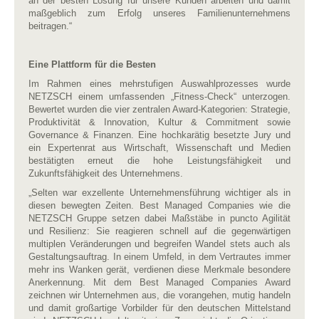
an der besten Lösung für unsere Kunden arbeiten und damit
maßgeblich zum Erfolg unseres Familienunternehmens
beitragen.“
Eine Plattform für die Besten
Im Rahmen eines mehrstufigen Auswahlprozesses wurde
NETZSCH einem umfassenden „Fitness-Check“ unterzogen.
Bewertet wurden die vier zentralen Award-Kategorien: Strategie,
Produktivität & Innovation, Kultur & Commitment sowie
Governance & Finanzen. Eine hochkarätig besetzte Jury und
ein Expertenrat aus Wirtschaft, Wissenschaft und Medien
bestätigten erneut die hohe Leistungsfähigkeit und
Zukunftsfähigkeit des Unternehmens.
„Selten war exzellente Unternehmensführung wichtiger als in
diesen bewegten Zeiten. Best Managed Companies wie die
NETZSCH Gruppe setzen dabei Maßstäbe in puncto Agilität
und Resilienz: Sie reagieren schnell auf die gegenwärtigen
multiplen Veränderungen und begreifen Wandel stets auch als
Gestaltungsauftrag. In einem Umfeld, in dem Vertrautes immer
mehr ins Wanken gerät, verdienen diese Merkmale besondere
Anerkennung. Mit dem Best Managed Companies Award
zeichnen wir Unternehmen aus, die vorangehen, mutig handeln
und damit großartige Vorbilder für den deutschen Mittelstand