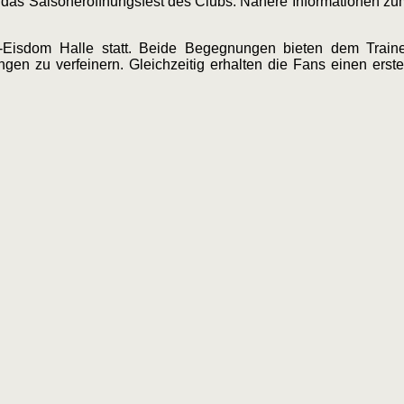
fe“, das Saisoneröffnungsfest des Clubs. Nähere Informationen
Eisdom Halle statt. Beide Begegnungen bieten dem Traine
en zu verfeinern. Gleichzeitig erhalten die Fans einen erst