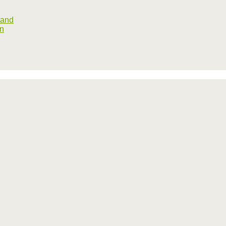
tand
rn