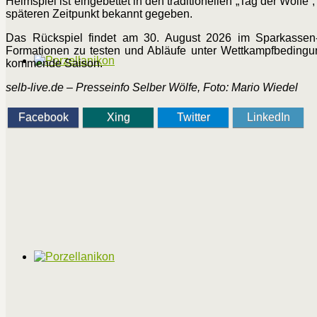
Heimspiel ist eingebettet in den traditionellen „Tag der Wöl
späteren Zeitpunkt bekannt gegeben.
Das Rückspiel findet am 30. August 2026 im Sparkassen-
Formationen zu testen und Abläufe unter Wettkampfbedingung
kommende Saison.
selb-live.de – Presseinfo Selber Wölfe, Foto: Mario Wiedel
Facebook
Xing
Twitter
LinkedIn