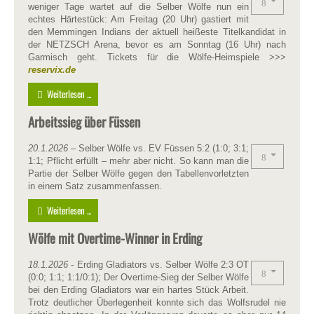
weniger Tage wartet auf die Selber Wölfe nun ein
echtes Härtestück: Am Freitag (20 Uhr) gastiert mit
den Memmingen Indians der aktuell heißeste Titelkandidat in
der NETZSCH Arena, bevor es am Sonntag (16 Uhr) nach
Garmisch geht. Tickets für die Wölfe-Heimspiele >>>
reservix.de
Weiterlesen ...
Arbeitssieg über Füssen
20.1.2026
– Selber Wölfe vs. EV Füssen 5:2 (1:0; 3:1;
1:1; Pflicht erfüllt – mehr aber nicht. So kann man die
Partie der Selber Wölfe gegen den Tabellenvorletzten
in einem Satz zusammenfassen.
Weiterlesen ...
Wölfe mit Overtime-Winner in Erding
18.1.2026
- Erding Gladiators vs. Selber Wölfe 2:3 OT
(0:0; 1:1; 1:1/0:1); Der Overtime-Sieg der Selber Wölfe
bei den Erding Gladiators war ein hartes Stück Arbeit.
Trotz deutlicher Überlegenheit konnte sich das Wolfsrudel nie