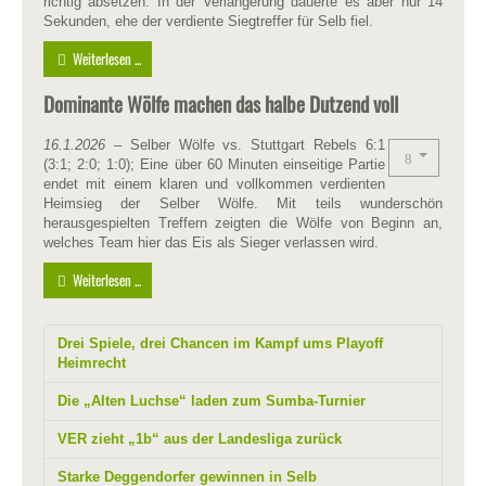
richtig absetzen. In der Verlängerung dauerte es aber nur 14
Sekunden, ehe der verdiente Siegtreffer für Selb fiel.
Weiterlesen ...
Dominante Wölfe machen das halbe Dutzend voll
16.1.2026
– Selber Wölfe vs. Stuttgart Rebels 6:1
(3:1; 2:0; 1:0); Eine über 60 Minuten einseitige Partie
endet mit einem klaren und vollkommen verdienten
Heimsieg der Selber Wölfe. Mit teils wunderschön
herausgespielten Treffern zeigten die Wölfe von Beginn an,
welches Team hier das Eis als Sieger verlassen wird.
Weiterlesen ...
Drei Spiele, drei Chancen im Kampf ums Playoff
Heimrecht
Die „Alten Luchse“ laden zum Sumba-Turnier
VER zieht „1b“ aus der Landesliga zurück
Starke Deggendorfer gewinnen in Selb