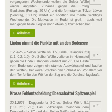
vergangenen Wochenende wollen die Selber Wölfe
wieder angreifen. Zuhause gegen die Erding
Gladiators (Freitag, 20 Uhr) und die formstarken Tölzer Löwen
(Sonntag, 18 Uhr) wartet ein sportlich wie mental wichtiges
Wochenende. Die Motivation im Rudel ist groß – auch, weil
man gegen beide Gegner noch etwas gutzumachen hat.
Weiterlesen ...
Lindau nimmt die Punkte mit an den Bodensee
1.2.2026
– Selber Wölfe vs. EV Lindau Islanders 2:3
(1:1; 0:2; 1:0); Die Selber Wölfe verlieren ihr Heimspiel
gegen die Lindau Islanders verdient mit 2:3. Die Gäste
vom Bodensee zeigen ein starkes Auswärtsspiel und kaufen
den Wölfen über weite Strecken den Schneid ab. Vor allem vor
dem Tor fehlte den Wölfen der Zug und die Durchschlagskraft.
Weiterlesen ...
Krasse Fehlentscheidung überschattet Spitzenspiel
30.1.2026
- Deggendorfer SC vs. Selber Wölfe 5:1
(1:0; 2:1; 2:0); Das Spitzenspiel zwischen dem
Deggendorfer SC und den Selber Wölfe hielt, was es