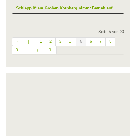
Schlepplift am Großen Kornberg nimmt Betrieb auf
Seite 5 von 90
1
2
3
...
5
6
7
8
9
...