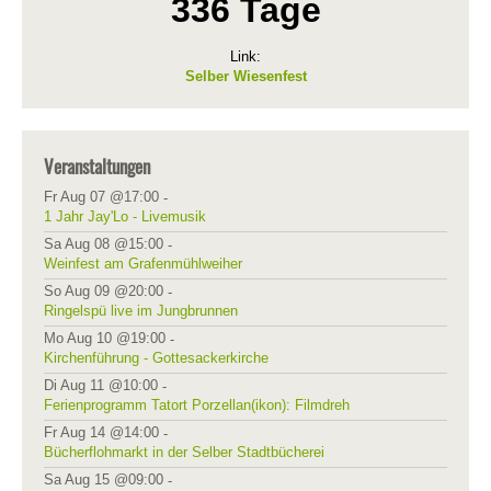
336 Tage
Link:
Selber Wiesenfest
Veranstaltungen
Fr Aug 07 @17:00
-
1 Jahr Jay'Lo - Livemusik
Sa Aug 08 @15:00
-
Weinfest am Grafenmühlweiher
So Aug 09 @20:00
-
Ringelspü live im Jungbrunnen
Mo Aug 10 @19:00
-
Kirchenführung - Gottesackerkirche
Di Aug 11 @10:00
-
Ferienprogramm Tatort Porzellan(ikon): Filmdreh
Fr Aug 14 @14:00
-
Bücherflohmarkt in der Selber Stadtbücherei
Sa Aug 15 @09:00
-