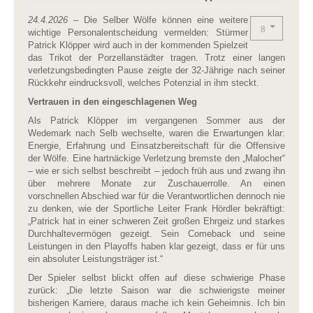
24.4.2026
– Die Selber Wölfe können eine weitere
wichtige Personalentscheidung vermelden: Stürmer
Patrick Klöpper wird auch in der kommenden Spielzeit
das Trikot der Porzellanstädter tragen. Trotz einer langen
verletzungsbedingten Pause zeigte der 32-Jährige nach seiner
Rückkehr eindrucksvoll, welches Potenzial in ihm steckt.
Vertrauen in den eingeschlagenen Weg
Als Patrick Klöpper im vergangenen Sommer aus der
Wedemark nach Selb wechselte, waren die Erwartungen klar:
Energie, Erfahrung und Einsatzbereitschaft für die Offensive
der Wölfe. Eine hartnäckige Verletzung bremste den „Malocher“
– wie er sich selbst beschreibt – jedoch früh aus und zwang ihn
über mehrere Monate zur Zuschauerrolle. An einen
vorschnellen Abschied war für die Verantwortlichen dennoch nie
zu denken, wie der Sportliche Leiter Frank Hördler bekräftigt:
„Patrick hat in einer schweren Zeit großen Ehrgeiz und starkes
Durchhaltevermögen gezeigt. Sein Comeback und seine
Leistungen in den Playoffs haben klar gezeigt, dass er für uns
ein absoluter Leistungsträger ist.“
Der Spieler selbst blickt offen auf diese schwierige Phase
zurück: „Die letzte Saison war die schwierigste meiner
bisherigen Karriere, daraus mache ich kein Geheimnis. Ich bin