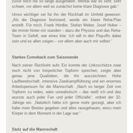
zuvor noch nie so lange ausgefallen. Mental war es sehr, sehr
schwer, vor allem weil es zunächst keine klare Diagnose gab.“
Umso wichtiger sei für ihn der Rückhalt im Umfeld gewesen:
„Als die Diagnose feststand, wurde ein klarer Reha-Plan
erstellt. Für mich, Frank Hördler, Stefan Weber, Josef Huber –
die immer hinter mir standen – dazu die Physios und das Reha-
Team in Gefell, war eines klar: Ich will in den Playoffs dabei
sein und es allen zeigen – vor allem aber auch mir selbst.“
Starkes Comeback zum Saisonende
Nach seiner Rückkehr aufs Eis konnte der Linksschütze zwar
noch nicht von körperlicher Topform sprechen, zeigte aber
genau jene Qualitäten, die ihn auszeichnen: Hohe
Laufbereitschaft, intensive Zweikampfführung und ein enormes
Arbeitspensum für die Mannschaft. „Nach so langer Zeit von
Topform zu reden, wäre unrealistisch – das weiß ich und das
wusste auch jeder Fan und jeder Offizielle“, ordnet der 32-
Jährige ein. „Natürlich hätte ich gerne mehr gezeigt, aber ich
habe mein Bestes gegeben und alles rausgehauen, wozu mein
Körper in dem Moment in der Lage war.“
Stolz auf die Mannschaft