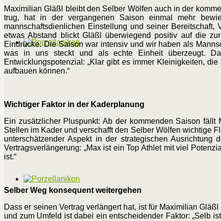
Maximilian Gläßl bleibt den Selber Wölfen auch in der kommen
trug, hat in der vergangenen Saison einmal mehr bewiese
mannschaftsdienlichen Einstellung und seiner Bereitschaft, V
etwas Abstand blickt Gläßl überwiegend positiv auf die zu
Eindrücke. Die Saison war intensiv und wir haben als Mannsc
was in uns steckt und als echte Einheit überzeugt. Dara
Entwicklungspotenzial: „Klar gibt es immer Kleinigkeiten, di
aufbauen können.“
Wichtiger Faktor in der Kaderplanung
Ein zusätzlicher Pluspunkt: Ab der kommenden Saison fällt 
Stellen im Kader und verschafft den Selber Wölfen wichtige Fle
unterschätzender Aspekt in der strategischen Ausrichtung d
Vertragsverlängerung: „Max ist ein Top Athlet mit viel Poten
ist.“
Selber Weg konsequent weitergehen
Dass er seinen Vertrag verlängert hat, ist für Maximilian Glä
und zum Umfeld ist dabei ein entscheidender Faktor: „Selb ist