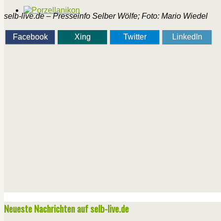
selb-live.de – Presseinfo Selber Wölfe; Foto: Mario Wiedel
Facebook
Xing
Twitter
LinkedIn
Neueste Nachrichten auf selb-live.de