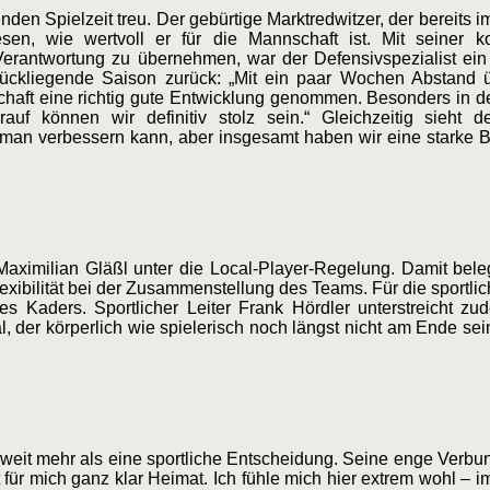
den Spielzeit treu. Der gebürtige Marktredwitzer, der bereits
n, wie wertvoll er für die Mannschaft ist. Mit seiner ko
erantwortung zu übernehmen, war der Defensivspezialist ein wi
rückliegende Saison zurück: „Mit ein paar Wochen Abstand ü
haft eine richtig gute Entwicklung genommen. Besonders in de
uf können wir definitiv stolz sein.“ Gleichzeitig sieht d
e man verbessern kann, aber insgesamt haben wir eine starke Ba
Maximilian Gläßl unter die Local-Player-Regelung. Damit bele
xibilität bei der Zusammenstellung des Teams. Für die sportlich
es Kaders. Sportlicher Leiter Frank Hördler unterstreicht z
zial, der körperlich wie spielerisch noch längst nicht am Ende
ßl weit mehr als eine sportliche Entscheidung. Seine enge Verbu
 für mich ganz klar Heimat. Ich fühle mich hier extrem wohl – i