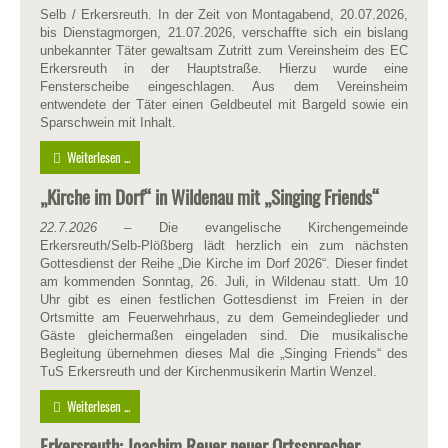
Selb / Erkersreuth. In der Zeit von Montagabend, 20.07.2026,
bis Dienstagmorgen, 21.07.2026, verschaffte sich ein bislang
unbekannter Täter gewaltsam Zutritt zum Vereinsheim des EC
Erkersreuth in der Hauptstraße. Hierzu wurde eine
Fensterscheibe eingeschlagen. Aus dem Vereinsheim
entwendete der Täter einen Geldbeutel mit Bargeld sowie ein
Sparschwein mit Inhalt.
Weiterlesen ...
„Kirche im Dorf“ in Wildenau mit „Singing Friends“
22.7.2026
– Die evangelische Kirchengemeinde
Erkersreuth/Selb-Plößberg lädt herzlich ein zum nächsten
Gottesdienst der Reihe „Die Kirche im Dorf 2026“. Dieser findet
am kommenden Sonntag, 26. Juli, in Wildenau statt. Um 10
Uhr gibt es einen festlichen Gottesdienst im Freien in der
Ortsmitte am Feuerwehrhaus, zu dem Gemeindeglieder und
Gäste gleichermaßen eingeladen sind. Die musikalische
Begleitung übernehmen dieses Mal die „Singing Friends“ des
TuS Erkersreuth und der Kirchenmusikerin Martin Wenzel.
Weiterlesen ...
Erkersreuth: Joachim Reuer neuer Ortssprecher