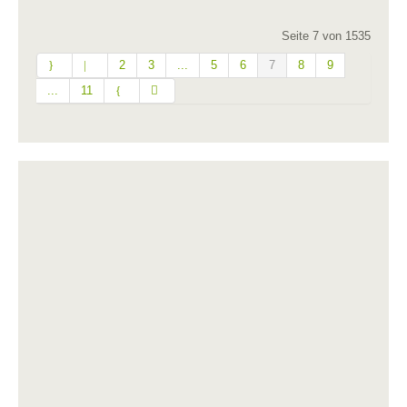
Seite 7 von 1535
2
3
...
5
6
7
8
9
...
11