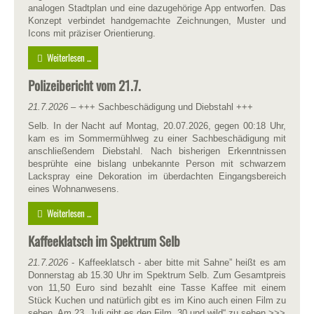
analogen Stadtplan und eine dazugehörige App entworfen. Das
Konzept verbindet handgemachte Zeichnungen, Muster und
Icons mit präziser Orientierung.
Weiterlesen ...
Polizeibericht vom 21.7.
21.7.2026
– +++ Sachbeschädigung und Diebstahl +++
Selb. In der Nacht auf Montag, 20.07.2026, gegen 00:18 Uhr,
kam es im Sommermühlweg zu einer Sachbeschädigung mit
anschließendem Diebstahl. Nach bisherigen Erkenntnissen
besprühte eine bislang unbekannte Person mit schwarzem
Lackspray eine Dekoration im überdachten Eingangsbereich
eines Wohnanwesens.
Weiterlesen ...
Kaffeeklatsch im Spektrum Selb
21.7.2026
- Kaffeeklatsch - aber bitte mit Sahne” heißt es am
Donnerstag ab 15.30 Uhr im Spektrum Selb. Zum Gesamtpreis
von 11,50 Euro sind bezahlt eine Tasse Kaffee mit einem
Stück Kuchen und natürlich gibt es im Kino auch einen Film zu
sehen. Am 23. Juli gibt es den Film „30 und wild“ zu sehen >>>