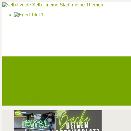
Start
Veranstaltungen
Theater-Tickets
Angebote
Werben
Pressemitteilung
Kontakt / Impressum / Datenschutz