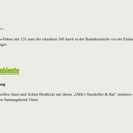
+++
Fahrer mit 151 statt der erlaubten 100 km/h in der Radarkontrolle vor der Ein
iges
Ambiente
nung
wollen Janet und Achim Dembicki mit ihrem „JADe’s Tanzkeller & Bar“ inmitten 
gen Samstagabend. Unter