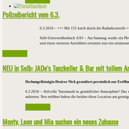
Weiterlesen ...
Polizeibericht vom 6.3.
6.3.2016
– +++ Mit 151 km/h durch die Radarkontrolle 
Selb-Unterweißenbach A 93 – Am Samstag wurde ein Pkw-
und einen weiteren Autofahrer erwarten nun ein einmonat
Weiterlesen ...
NEU in Selb: JADe’s Tanzkeller & Bar mit tollem 
Dschungelkönigin Desiree Nick gratuliert persönlich zur Eröff
6.3.2016
– Stilvolle Tanzmusik in gemütlicher Atmosphäre! Das 
anbieten. Neu eröffnet haben die beiden diese Location am gestri
Weiterlesen ...
Monty, Leon und Mia suchen ein neues Zuhause