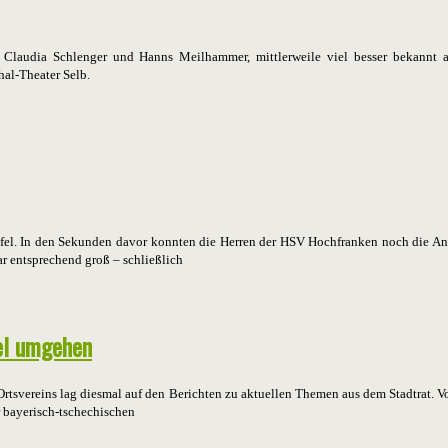
laudia Schlenger und Hanns Meilhammer, mittlerweile viel besser bekannt al
al-Theater Selb.
fel. In den Sekunden davor konnten die Herren der HSV Hochfranken noch die An
r entsprechend groß – schließlich
bel umgehen
rtsvereins lag diesmal auf den Berichten zu aktuellen Themen aus dem Stadtrat. Vo
r bayerisch-tschechischen