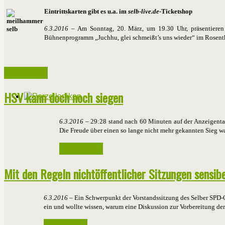
Eintrittskarten gibt es u.a. im
selb-live.de
-Ticketshop
6.3.2016
– Am Sonntag, 20. März, um 19.30 Uhr, präsentieren C
Bühnenprogramm „Juchhu, glei schmeißt’s uns wieder“ im Rosenth
Weiterlesen ...
HSV kann doch noch siegen
6.3.2016
– 29:28 stand nach 60 Minuten auf der Anzeigenta
Die Freude über einen so lange nicht mehr gekannten Sieg wa
Weiterlesen ...
Mit den Regeln nichtöffentlicher Sitzungen sensi
6.3.2016
– Ein Schwerpunkt der Vorstandssitzung des Selber SPD-O
ein und wollte wissen, warum eine Diskussion zur Vorbereitung de