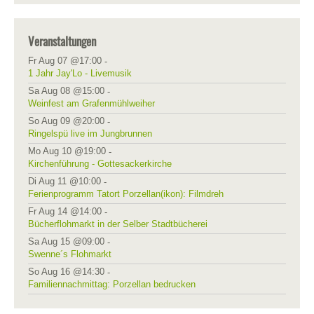
Veranstaltungen
Fr Aug 07 @17:00
-
1 Jahr Jay'Lo - Livemusik
Sa Aug 08 @15:00
-
Weinfest am Grafenmühlweiher
So Aug 09 @20:00
-
Ringelspü live im Jungbrunnen
Mo Aug 10 @19:00
-
Kirchenführung - Gottesackerkirche
Di Aug 11 @10:00
-
Ferienprogramm Tatort Porzellan(ikon): Filmdreh
Fr Aug 14 @14:00
-
Bücherflohmarkt in der Selber Stadtbücherei
Sa Aug 15 @09:00
-
Swenne´s Flohmarkt
So Aug 16 @14:30
-
Familiennachmittag: Porzellan bedrucken