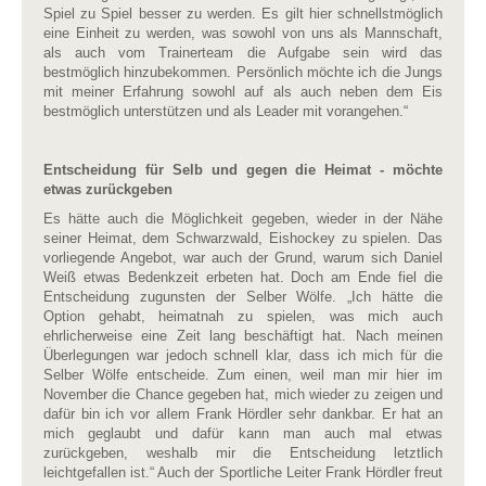
Spiel zu Spiel besser zu werden. Es gilt hier schnellstmöglich
eine Einheit zu werden, was sowohl von uns als Mannschaft,
als auch vom Trainerteam die Aufgabe sein wird das
bestmöglich hinzubekommen. Persönlich möchte ich die Jungs
mit meiner Erfahrung sowohl auf als auch neben dem Eis
bestmöglich unterstützen und als Leader mit vorangehen.“
Entscheidung für Selb und gegen die Heimat - möchte
etwas zurückgeben
Es hätte auch die Möglichkeit gegeben, wieder in der Nähe
seiner Heimat, dem Schwarzwald, Eishockey zu spielen. Das
vorliegende Angebot, war auch der Grund, warum sich Daniel
Weiß etwas Bedenkzeit erbeten hat. Doch am Ende fiel die
Entscheidung zugunsten der Selber Wölfe. „Ich hätte die
Option gehabt, heimatnah zu spielen, was mich auch
ehrlicherweise eine Zeit lang beschäftigt hat. Nach meinen
Überlegungen war jedoch schnell klar, dass ich mich für die
Selber Wölfe entscheide. Zum einen, weil man mir hier im
November die Chance gegeben hat, mich wieder zu zeigen und
dafür bin ich vor allem Frank Hördler sehr dankbar. Er hat an
mich geglaubt und dafür kann man auch mal etwas
zurückgeben, weshalb mir die Entscheidung letztlich
leichtgefallen ist.“ Auch der Sportliche Leiter Frank Hördler freut