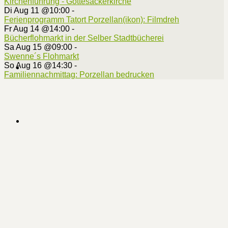
Kirchenführung - Gottesackerkirche
Di Aug 11 @10:00
-
Ferienprogramm Tatort Porzellan(ikon): Filmdreh
Fr Aug 14 @14:00
-
Bücherflohmarkt in der Selber Stadtbücherei
Sa Aug 15 @09:00
-
Swenne´s Flohmarkt
So Aug 16 @14:30
-
Familiennachmittag: Porzellan bedrucken