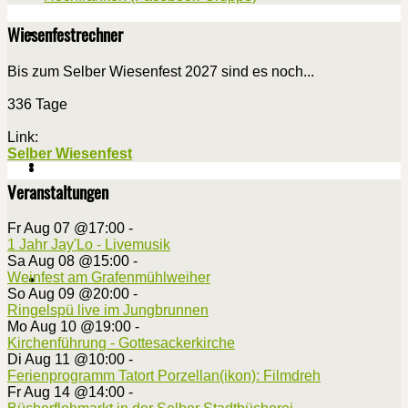
Wiesenfestrechner
Bis zum Selber Wiesenfest 2027 sind es noch...
336 Tage
Link:
Selber Wiesenfest
Veranstaltungen
Fr Aug 07 @17:00
-
1 Jahr Jay'Lo - Livemusik
Sa Aug 08 @15:00
-
Weinfest am Grafenmühlweiher
So Aug 09 @20:00
-
Ringelspü live im Jungbrunnen
Mo Aug 10 @19:00
-
Kirchenführung - Gottesackerkirche
Di Aug 11 @10:00
-
Ferienprogramm Tatort Porzellan(ikon): Filmdreh
Fr Aug 14 @14:00
-