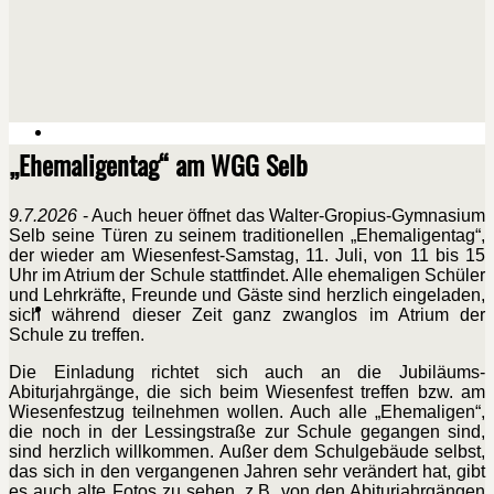
„Ehemaligentag“ am WGG Selb
9.7.2026
- Auch heuer öffnet das Walter-Gropius-Gymnasium
Selb seine Türen zu seinem traditionellen „Ehemaligentag“,
der wieder am Wiesenfest-Samstag, 11. Juli, von 11 bis 15
Uhr im Atrium der Schule stattfindet. Alle ehemaligen Schüler
und Lehrkräfte, Freunde und Gäste sind herzlich eingeladen,
sich während dieser Zeit ganz zwanglos im Atrium der
Schule zu treffen.
Die Einladung richtet sich auch an die Jubiläums-
Abiturjahrgänge, die sich beim Wiesenfest treffen bzw. am
Wiesenfestzug teilnehmen wollen. Auch alle „Ehemaligen“,
die noch in der Lessingstraße zur Schule gegangen sind,
sind herzlich willkommen. Außer dem Schulgebäude selbst,
das sich in den vergangenen Jahren sehr verändert hat, gibt
es auch alte Fotos zu sehen, z.B. von den Abiturjahrgängen