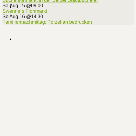
Bücherflohmarkt in der Selber Stadtbücherei
Sa Aug 15 @09:00
-
Swenne´s Flohmarkt
So Aug 16 @14:30
-
Familiennachmittag: Porzellan bedrucken