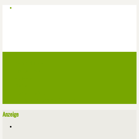
Start
Veranstaltungen
Theater-Tickets
Angebote
Werben
Pressemitteilung
Kontakt / Impressum / Datenschutz
Anzeige