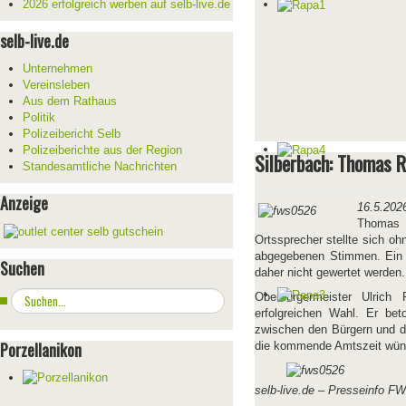
2026 erfolgreich werben auf selb-live.de
selb-live.de
Unternehmen
Vereinsleben
Aus dem Rathaus
Politik
Polizeibericht Selb
Polizeiberichte aus der Region
Silberbach: Thomas R
Standesamtliche Nachrichten
Anzeige
16.5.202
Thomas 
Ortssprecher stellte sich o
abgegebenen Stimmen. Ein S
Suchen
daher nicht gewertet werden.
Suchen
Oberbürgermeister Ulrich 
...
erfolgreichen Wahl. Er bet
zwischen den Bürgern und d
Porzellanikon
die kommende Amtszeit wünsc
selb-live.de – Presseinfo F