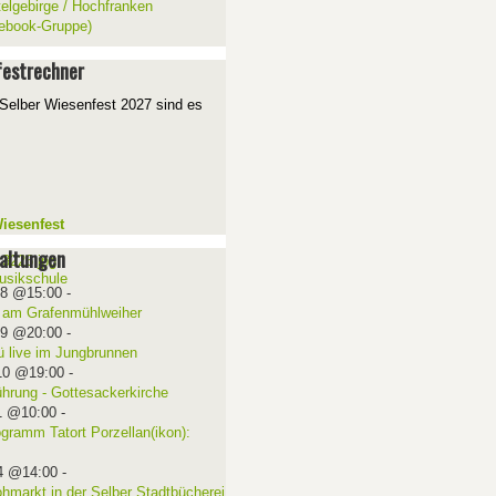
telgebirge / Hochfranken
ebook-Gruppe)
estrechner
Selber Wiesenfest 2027 sind es
iesenfest
altungen
08 @15:00
-
 am Grafenmühlweiher
09 @20:00
-
ü live im Jungbrunnen
10 @19:00
-
ührung - Gottesackerkirche
1 @10:00
-
ogramm Tatort Porzellan(ikon):
4 @14:00
-
ohmarkt in der Selber Stadtbücherei