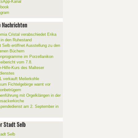
sApp-Kanal
ebook
agram
 Nachrichten
mia Cristal verabschiedet Erika
 in den Ruhestand
t Selb eröffnet Ausstellung zu den
enen Büchern
enprogramme im Porzellanikon
zeibericht vom 7.8.
e-Hilfe-Kurs des Malteser
sdienstes
 verkauft Meilerkohle
ikum Fichtelgebirge warnt vor
fonbetrügern
henführung mit Orgelklängen in der
esackerkirche
spendedienst am 2. September in
er Stadt Selb