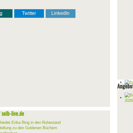
ng
Twitter
LinkedIn
Angebot
selb-live.de
hiedet Erika Ring in den Ruhestand
stellung zu den Goldenen Büchern