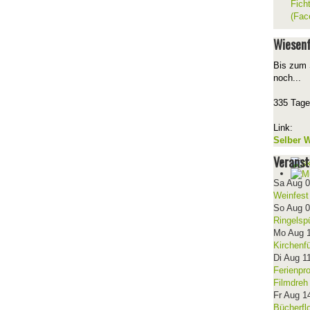
Fich
(Fac
Wiesenf
Bis zum 
noch...
335 Tage
Link:
Selber W
Veranst
Sa Aug 
Weinfest
So Aug 
Ringelsp
Mo Aug 
Kirchenf
Di Aug 1
Ferienpr
Filmdreh
Fr Aug 1
Bücherfl