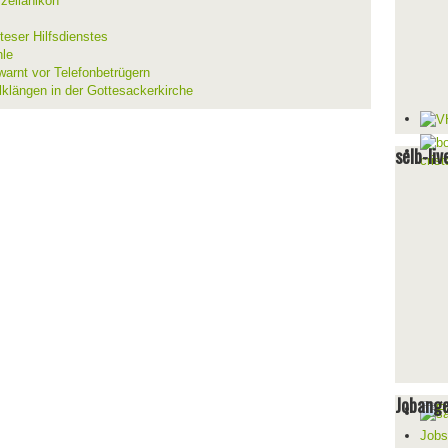
zellanikon
teser Hilfsdienstes
hle
warnt vor Telefonbetrügern
lklängen in der Gottesackerkirche
selb-liv
Jobang
Jobs