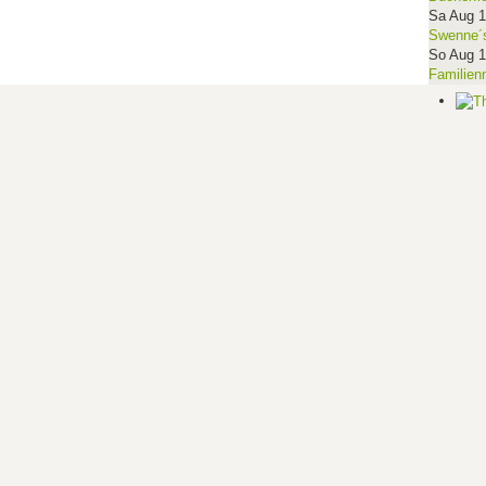
Sa Aug 
Swenne´s
So Aug 
Familien