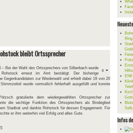
What
Fac
Inst
Neueste
Bohe
Ring
Stad
Gold
ohstock bleibt Ortssprecher
Feri
Poli
Erst
6
– Bei der Wahl des Ortssprechers von Silberbach wurde
Hilf
Rohstock erneut im Amt bestätigt. Der bisherige
ENKL
hne Gegenkandidaten zur Wiederwahl und erhielt dabei 19 von 20
Klin
timmzettel wurde vermutlich fehlerhaft ausgefüllt und konnte
Tele
Kirc
Pötzsch gratulierte dem wiedergewählten Ortssprecher zur
Gott
onte die wichtige Funktion des Ortssprechers als Bindeglied
Blut
em Stadtrat und dankte Rohstock für dessen Engagement. Für
Selb
hte er ihm weiterhin viel Erfolg und alles Gute.
Infos d
WS