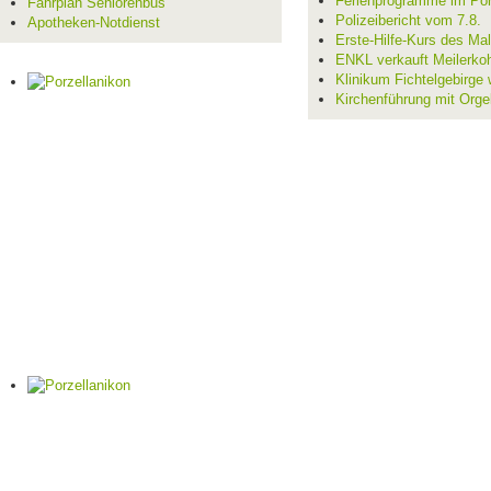
Ferienprogramme im Por
Fahrplan Seniorenbus
Polizeibericht vom 7.8.
Apotheken-Notdienst
Erste-Hilfe-Kurs des Mal
ENKL verkauft Meilerko
Klinikum Fichtelgebirge 
Kirchenführung mit Orge