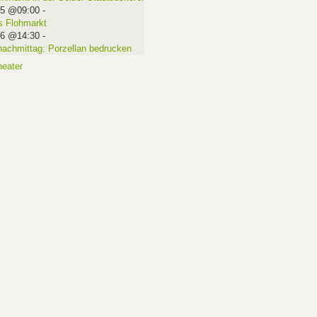
15 @09:00
-
 Flohmarkt
16 @14:30
-
nachmittag: Porzellan bedrucken