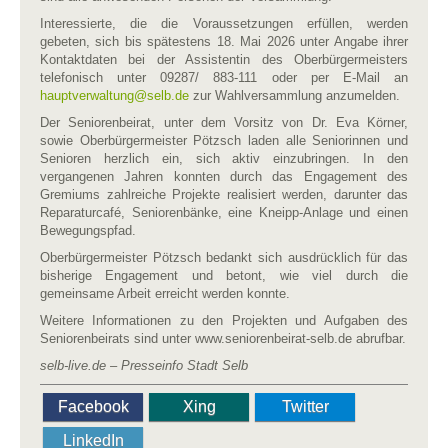
Interessierte, die die Voraussetzungen erfüllen, werden
gebeten, sich bis spätestens 18. Mai 2026 unter Angabe ihrer
Kontaktdaten bei der Assistentin des Oberbürgermeisters
telefonisch unter 09287/ 883-111 oder per E-Mail an
hauptverwaltung​
@
​selb.de
zur Wahlversammlung anzumelden.
Der Seniorenbeirat, unter dem Vorsitz von Dr. Eva Körner,
sowie Oberbürgermeister Pötzsch laden alle Seniorinnen und
Senioren herzlich ein, sich aktiv einzubringen. In den
vergangenen Jahren konnten durch das Engagement des
Gremiums zahlreiche Projekte realisiert werden, darunter das
Reparaturcafé, Seniorenbänke, eine Kneipp-Anlage und einen
Bewegungspfad.
Oberbürgermeister Pötzsch bedankt sich ausdrücklich für das
bisherige Engagement und betont, wie viel durch die
gemeinsame Arbeit erreicht werden konnte.
Weitere Informationen zu den Projekten und Aufgaben des
Seniorenbeirats sind unter www.seniorenbeirat-selb.de abrufbar.
selb-live.de – Presseinfo Stadt Selb
Facebook
Xing
Twitter
LinkedIn