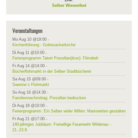
Selber Wiesenfest
Veranstaltungen
Mo Aug 10 @19:00
-
Kirchenführung - Gottesackerkirche
Di Aug 11 @10:00
-
Ferienprogramm Tatort Porzellan(ikon): Filmdreh
Fr Aug 14 @14:00
-
Bücherflohmarkt in der Selber Stadtbücherei
Sa Aug 15 @09:00
-
Swenne´s Flohmarkt
So Aug 16 @14:30
-
Familiennachmittag: Porzellan bedrucken
Di Aug 18 @10:00
-
Ferienprogramm: Ein Selber wider Willen: Marionetten gestalten
Fr Aug 21 @17:00
-
140-jähriges Jubiläum: Freiwillige Feuerwehr Wildenau -
21.-23.8.