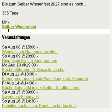
Bis zum Selber Wiesenfest 2027 sind es noch...
335 Tage
Link:
Selber Wiesenfest
Veranstaltungen
Sa Aug 08 @15:00
-
Weinfest am Grafenmühlweiher
So Aug 09 @20:00
-
Ringelspü live im Jungbrunnen
Mo Aug 10 @19:00
-
Kirchenführung - Gottesackerkirche
Di Aug 11 @10:00
-
Ferienprogramm Tatort Porzellan(ikon): Filmdreh
Fr Aug 14 @14:00
-
Bücherflohmarkt in der Selber Stadtbücherei
Sa Aug 15 @09:00
-
Swenne´s Flohmarkt
So Aug 16 @14:30
-
Familiennachmittag: Porzellan bedrucken