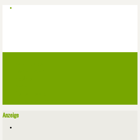
Start
Veranstaltungen
Theater-Tickets
Angebote
Werben
Pressemitteilung
Kontakt / Impressum / Datenschutz
Anzeige