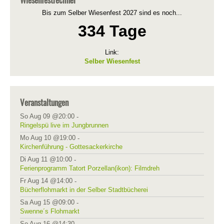
Bis zum Selber Wiesenfest 2027 sind es noch...
334 Tage
Link:
Selber Wiesenfest
Veranstaltungen
So Aug 09 @20:00
-
Ringelspü live im Jungbrunnen
Mo Aug 10 @19:00
-
Kirchenführung - Gottesackerkirche
Di Aug 11 @10:00
-
Ferienprogramm Tatort Porzellan(ikon): Filmdreh
Fr Aug 14 @14:00
-
Bücherflohmarkt in der Selber Stadtbücherei
Sa Aug 15 @09:00
-
Swenne´s Flohmarkt
So Aug 16 @14:30