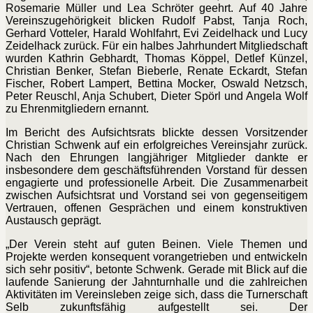
Rosemarie Müller und Lea Schröter geehrt. Auf 40 Jahre
Vereinszugehörigkeit blicken Rudolf Pabst, Tanja Roch,
Gerhard Votteler, Harald Wohlfahrt, Evi Zeidelhack und Lucy
Zeidelhack zurück. Für ein halbes Jahrhundert Mitgliedschaft
wurden Kathrin Gebhardt, Thomas Köppel, Detlef Künzel,
Christian Benker, Stefan Bieberle, Renate Eckardt, Stefan
Fischer, Robert Lampert, Bettina Mocker, Oswald Netzsch,
Peter Reuschl, Anja Schubert, Dieter Spörl und Angela Wolf
zu Ehrenmitgliedern ernannt.
Im Bericht des Aufsichtsrats blickte dessen Vorsitzender
Christian Schwenk auf ein erfolgreiches Vereinsjahr zurück.
Nach den Ehrungen langjähriger Mitglieder dankte er
insbesondere dem geschäftsführenden Vorstand für dessen
engagierte und professionelle Arbeit. Die Zusammenarbeit
zwischen Aufsichtsrat und Vorstand sei von gegenseitigem
Vertrauen, offenen Gesprächen und einem konstruktiven
Austausch geprägt.
„Der Verein steht auf guten Beinen. Viele Themen und
Projekte werden konsequent vorangetrieben und entwickeln
sich sehr positiv“, betonte Schwenk. Gerade mit Blick auf die
laufende Sanierung der Jahnturnhalle und die zahlreichen
Aktivitäten im Vereinsleben zeige sich, dass die Turnerschaft
Selb zukunftsfähig aufgestellt sei. Der