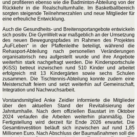
und profitieren ebenso wie die Badminton-Abteilung von der
Rückkehr in die Realschulturnhalle. Im Basketballbereich
sorgten steigende Teilnehmerzahlen und neue Mitglieder für
eine erfreuliche Entwicklung.
Auch die Gesundheits- und Breitensportangebote entwickeln
sich positiv. Die GymWelt war maßgeblich an der Umsetzung
des neuen Bewegungspfades im Rahmen des Projektes
„AuFLeben“ in der Pfaffenleithe beteiligt, während die
Rehasport-Abteilung nach personellen Veränderungen
organisatorisch neu aufgestellt wurde und ihre Angebote
weiterhin stark nachgefragt werden. Die Kindersportschule
(KiSS) betreut inzwischen rund 510 Kinder und arbeitet
erfolgreich mit 13 Kindergärten sowie sechs Schulen
zusammen. Die Tischtennis-Abteilung konnte zudem eine
Meisterschaft feiern und setzt weiterhin auf Gemeinschaft,
Integration und Nachwuchsarbeit.
Vorstandsmitglied Anke Zeidler informierte die Mitglieder
über den aktuellen Stand der Revitalisierung der
Jahnturnhalle. Nach dem offiziellen Baustart im Oktober
2024 verlaufen die Arbeiten weiterhin planmäßig. Die
Fertigstellung wird derzeit für Ende 2026 erwartet. Die
Gesamtinvestition beläuft sich inzwischen auf rund 1,85
Millionen Euro. Nach Abschluss der Baumaßnahmen soll die