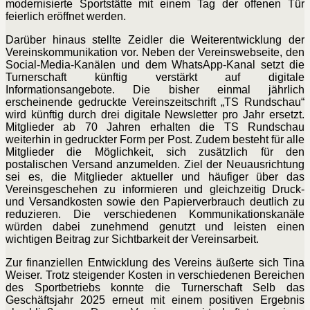
modernisierte Sportstätte mit einem Tag der offenen Tür
feierlich eröffnet werden.
Darüber hinaus stellte Zeidler die Weiterentwicklung der
Vereinskommunikation vor. Neben der Vereinswebseite, den
Social-Media-Kanälen und dem WhatsApp-Kanal setzt die
Turnerschaft künftig verstärkt auf digitale
Informationsangebote. Die bisher einmal jährlich
erscheinende gedruckte Vereinszeitschrift „TS Rundschau“
wird künftig durch drei digitale Newsletter pro Jahr ersetzt.
Mitglieder ab 70 Jahren erhalten die TS Rundschau
weiterhin in gedruckter Form per Post. Zudem besteht für alle
Mitglieder die Möglichkeit, sich zusätzlich für den
postalischen Versand anzumelden. Ziel der Neuausrichtung
sei es, die Mitglieder aktueller und häufiger über das
Vereinsgeschehen zu informieren und gleichzeitig Druck-
und Versandkosten sowie den Papierverbrauch deutlich zu
reduzieren. Die verschiedenen Kommunikationskanäle
würden dabei zunehmend genutzt und leisten einen
wichtigen Beitrag zur Sichtbarkeit der Vereinsarbeit.
Zur finanziellen Entwicklung des Vereins äußerte sich Tina
Weiser. Trotz steigender Kosten in verschiedenen Bereichen
des Sportbetriebs konnte die Turnerschaft Selb das
Geschäftsjahr 2025 erneut mit einem positiven Ergebnis