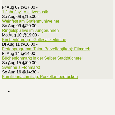
Fr Aug 07 @17:00
-
1 Jahr Jay'Lo - Livemusik
Sa Aug 08 @15:00
-
Weinfest am Grafenmühlweiher
So Aug 09 @20:00
-
Ringelspü live im Jungbrunnen
Mo Aug 10 @19:00
-
Kirchenführung - Gottesackerkirche
Di Aug 11 @10:00
-
Ferienprogramm Tatort Porzellan(ikon): Filmdreh
Fr Aug 14 @14:00
-
Bücherflohmarkt in der Selber Stadtbücherei
Sa Aug 15 @09:00
-
Swenne´s Flohmarkt
So Aug 16 @14:30
-
Familiennachmittag: Porzellan bedrucken