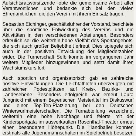
Aufsichtsratsvorsitzende lobte die gemeinsame Arbeit aller
Verantwortlichen und bedankte sich bei den vielen
Ehrenamtlichen, die den Verein mit ihrem Einsatz tragen.
Sebastian Eichinger, geschäftsführender Vorstand, berichtete
über die sportliche Entwicklung des Vereins und die
Aktivitäten in den verschiedenen Abteilungen. Besonders
erfreulich sei die weiterhin hohe Vielfalt des Sportangebots,
die sich auch großer Beliebtheit erfreut. Dies spiegele sich
auch in der positiven Entwicklung der Mitgliederzahlen
wider. Die Turnerschaft Selb konnte im vergangenen Jahr
weitere Mitglieder hinzugewinnen und setzt damit ihren
Wachstumskurs fort.
Auch sportlich und organisatorisch gab es zahlreiche
positive Entwicklungen. Die Leichtathleten überzeugten mit
zahlreichen Podestplätzen auf Kreis-, Bezirks- und
Landesebene. Besonders erfolgreich war erneut Laura
Jungnickl mit einem Bayerischen Meistertitel im Diskuswurf
und einer Top-Ten-Platzierung bei den Deutschen
Winterwurfmeisterschaften. Die Turnabteilung verzeichnet
weiterhin eine hohe Nachfrage und feierte mit der
Kindersportgala im ausverkauften Rosenthal-Theater erneut
einen besonderen Höhepunkt. Die Handballer konnten
erstmals alle Jugendmannschaften im Spielbetrieb besetzen