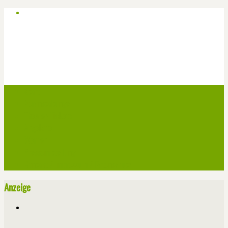
Start
Veranstaltungen
Theater-Tickets
Angebote
Werben
Pressemitteilung
Kontakt / Impressum / Datenschutz
Anzeige