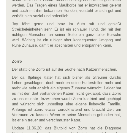
werden. Das Tragen eines Maulkorbs hat er inzwischen gelernt
und auch mit ihm bekannten Hunden, versteht er sich gut und
verhält sich sozial und ordentlich.
Joy fährt gerne und brav im Auto mit und genießt
Streicheleinheiten sehr. Er ist ein schlauer Hund, der mit den
richtigen Menschen an seiner Seite ein ganz toller Bursche
wird. Wichtig ist ein ruhiger aber konsequenter Umgang und
Ruhe Zuhause, damit er abschalten und entspannen kann.
Zorro
Der stattliche Zorro ist auf der Suche nach Katzenmenschen.
Der ca. 8jährige Kater hat sich bisher als Streuner durchs
Leben geschlagen, doch merkten seine Futterstellen mehr und
mehr wie sehr er sich ein eigenes Zuhause wünscht. Leider hat
es mit den dort vorhandenen Katern nicht geklappt, dass Zorro
zu uns musste. Inzwischen wurde Zorro kastriert und gechippt
und wünscht sich unbedingt eine eigene liebevolle Familie.
Anfangs ist Zorro etwas zurückhaltend und braucht Zeit um
Vertrauen zu fassen. Wenn er seine Menschen gefunden hat,
ist er ein treuer und verschmuster Kater.
Update 11.06.26: das Blutbild von Zorro hat die Diagnose