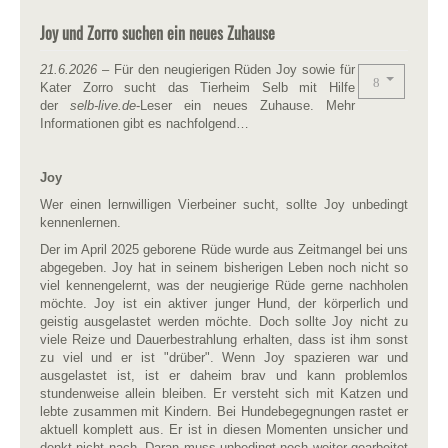
Joy und Zorro suchen ein neues Zuhause
21.6.2026
– Für den neugierigen Rüden Joy sowie für
Kater Zorro sucht das Tierheim Selb mit Hilfe
der
selb-live.de
-Leser ein neues Zuhause. Mehr
Informationen gibt es nachfolgend…
Joy
Wer einen lernwilligen Vierbeiner sucht, sollte Joy unbedingt
kennenlernen.
Der im April 2025 geborene Rüde wurde aus Zeitmangel bei uns
abgegeben. Joy hat in seinem bisherigen Leben noch nicht so
viel kennengelernt, was der neugierige Rüde gerne nachholen
möchte. Joy ist ein aktiver junger Hund, der körperlich und
geistig ausgelastet werden möchte. Doch sollte Joy nicht zu
viele Reize und Dauerbestrahlung erhalten, dass ist ihm sonst
zu viel und er ist "drüber". Wenn Joy spazieren war und
ausgelastet ist, ist er daheim brav und kann problemlos
stundenweise allein bleiben. Er versteht sich mit Katzen und
lebte zusammen mit Kindern. Bei Hundebegegnungen rastet er
aktuell komplett aus. Er ist in diesen Momenten unsicher und
denkt nicht nach. Daran muss unbedingt noch weiter gearbeitet