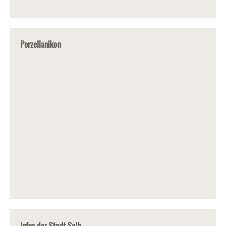
Porzellanikon
Infos der Stadt Selb