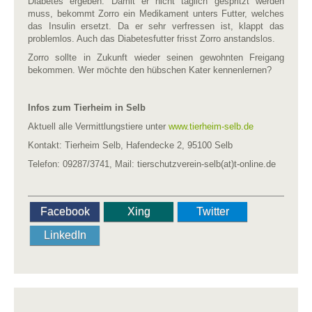
Diabetes ergeben. Damit er nicht täglich gespritzt werden
muss, bekommt Zorro ein Medikament unters Futter, welches
das Insulin ersetzt. Da er sehr verfressen ist, klappt das
problemlos. Auch das Diabetesfutter frisst Zorro anstandslos.
Zorro sollte in Zukunft wieder seinen gewohnten Freigang
bekommen. Wer möchte den hübschen Kater kennenlernen?
Infos zum Tierheim in Selb
Aktuell alle Vermittlungstiere unter
www.tierheim-selb.de
Kontakt: Tierheim Selb, Hafendecke 2, 95100 Selb
Telefon: 09287/3741, Mail: tierschutzverein-selb(at)t-online.de
Facebook
Xing
Twitter
LinkedIn