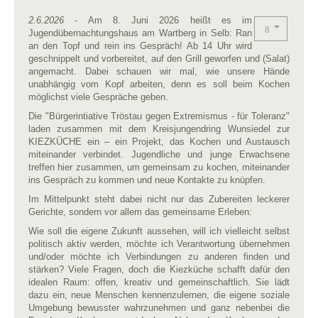
2.6.2026
- Am 8. Juni 2026 heißt es im
Jugendübernachtungshaus am Wartberg in Selb: Ran
an den Topf und rein ins Gespräch! Ab 14 Uhr wird
geschnippelt und vorbereitet, auf den Grill geworfen und (Salat)
angemacht. Dabei schauen wir mal, wie unsere Hände
unabhängig vom Kopf arbeiten, denn es soll beim Kochen
möglichst viele Gespräche geben.
Die "Bürgerintiative Tröstau gegen Extremismus - für Toleranz"
laden zusammen mit dem Kreisjungendring Wunsiedel zur
KIEZKÜCHE ein – ein Projekt, das Kochen und Austausch
miteinander verbindet. Jugendliche und junge Erwachsene
treffen hier zusammen, um gemeinsam zu kochen, miteinander
ins Gespräch zu kommen und neue Kontakte zu knüpfen.
Im Mittelpunkt steht dabei nicht nur das Zubereiten leckerer
Gerichte, sondern vor allem das gemeinsame Erleben:
Wie soll die eigene Zukunft aussehen, will ich vielleicht selbst
politisch aktiv werden, möchte ich Verantwortung übernehmen
und/oder möchte ich Verbindungen zu anderen finden und
stärken? Viele Fragen, doch die Kiezküche schafft dafür den
idealen Raum: offen, kreativ und gemeinschaftlich. Sie lädt
dazu ein, neue Menschen kennenzulernen, die eigene soziale
Umgebung bewusster wahrzunehmen und ganz nebenbei die