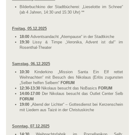
Bilderbuchkino der Stadtbücherei: „Lieselotte im Schnee“
(ab 4 Jahren, 14:30 und 15:30 Uhr) **
Freitag, 05.12.2025
18:00
Adventsandacht „Atempause“ in der Stadtkirche
19:30
Lissy & Timpe „Veronika, Advent ist da!“ im
Rosenthal-Theater
Samstag, 06.12.2025
10:30
Kinderkino „Mission Santa Ein Elf rettet
Weihnachten“ mit Besuch des Nikolaus (Erlös zugunsten
„Selber helfen Selbern“
FORUM
12:30-13:30
Nikolaus besucht das NoBasics
FORUM
14:00-17:00
Der Nikolaus besucht das Outlet Center Selb
FORUM
19:00
„Abend der Lichter“ – Gottesdienst bei Kerzenschein
mit Liedern aus Taizé in der Christuskirche
Sonntag, 07.12.2025
14:30
Weihnachtsfabrik im Porzellanikon Selb: