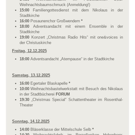
Weihnachtsbaumschmuck (Anmeldung!)
15:00
Familiengottesdienst mit dem Nikolaus in der
Stadtkirche
16:00
Posaunenchor Großwendern
*
18:00
Adventsandacht mit einem Ensemble in der
Stadtkirche
19:00
Konzert „Christmas Radio Hits“ mit one&voices in
der Christuskirche
Freitag, 12.12.2025
18:00
Adventsandacht „Atempause“ in der Stadtkirche
Samstag, 13.12.2025
16:00
Egertaler Blaskapelle
*
10:00
Weihnachtsbastelwerkstatt mit Besuch des Nikolaus
in der Stadtbücherei
FORUM
19:30
„Christmas Special“ Schattentheater im Rosenthal-
Theater
Sonntag, 14.12.2025
14:00
Bläserklasse der Mittelschule Selb
*
14:30
Weihnachtsfabrik im Porzellanikon Hohenberg: