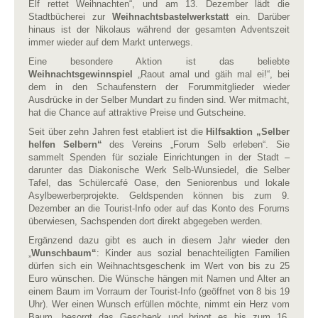
Elf rettet Weihnachten“, und am 13. Dezember lädt die
Stadtbücherei zur
Weihnachtsbastelwerkstatt
ein. Darüber
hinaus ist der Nikolaus während der gesamten Adventszeit
immer wieder auf dem Markt unterwegs.
Eine besondere Aktion ist das beliebte
Weihnachtsgewinnspiel
„Raout amal und gäih mal ei!“, bei
dem in den Schaufenstern der Forummitglieder wieder
Ausdrücke in der Selber Mundart zu finden sind. Wer mitmacht,
hat die Chance auf attraktive Preise und Gutscheine.
Seit über zehn Jahren fest etabliert ist die
Hilfsaktion „Selber
helfen Selbern“
des Vereins „Forum Selb erleben“. Sie
sammelt Spenden für soziale Einrichtungen in der Stadt –
darunter das Diakonische Werk Selb-Wunsiedel, die Selber
Tafel, das Schülercafé Oase, den Seniorenbus und lokale
Asylbewerberprojekte. Geldspenden können bis zum 9.
Dezember an die Tourist-Info oder auf das Konto des Forums
überwiesen, Sachspenden dort direkt abgegeben werden.
Ergänzend dazu gibt es auch in diesem Jahr wieder den
„
Wunschbaum“
: Kinder aus sozial benachteiligten Familien
dürfen sich ein Weihnachtsgeschenk im Wert von bis zu 25
Euro wünschen. Die Wünsche hängen mit Namen und Alter an
einem Baum im Vorraum der Tourist-Info (geöffnet von 8 bis 19
Uhr). Wer einen Wunsch erfüllen möchte, nimmt ein Herz vom
Baum, besorgt das Geschenk und bringt es bis zum 16.