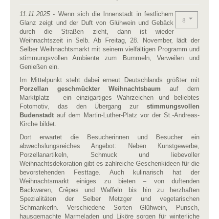
11.11.2025
- Wenn sich die Innenstadt in festlichem
Glanz zeigt und der Duft von Glühwein und Gebäck
durch die Straßen zieht, dann ist wieder
Weihnachtszeit in Selb. Ab Freitag, 28. November, lädt der
Selber Weihnachtsmarkt mit seinem vielfältigen Programm und
stimmungsvollen Ambiente zum Bummeln, Verweilen und
Genießen ein.
Im Mittelpunkt steht dabei erneut Deutschlands größter mit
Porzellan geschmückter Weihnachtsbaum
auf dem
Marktplatz – ein einzigartiges Wahrzeichen und beliebtes
Fotomotiv, das den Übergang zur
stimmungsvollen
Budenstadt
auf dem Martin-Luther-Platz vor der St.-Andreas-
Kirche bildet.
Dort erwartet die Besucherinnen und Besucher ein
abwechslungsreiches Angebot: Neben Kunstgewerbe,
Porzellanartikeln, Schmuck und liebevoller
Weihnachtsdekoration gibt es zahlreiche Geschenkideen für die
bevorstehenden Festtage. Auch kulinarisch hat der
Weihnachtsmarkt einiges zu bieten – von duftenden
Backwaren, Crêpes und Waffeln bis hin zu herzhaften
Spezialitäten der Selber Metzger und vegetarischen
Schmankerln. Verschiedene Sorten Glühwein, Punsch,
hausgemachte Marmeladen und Liköre sorgen für winterliche