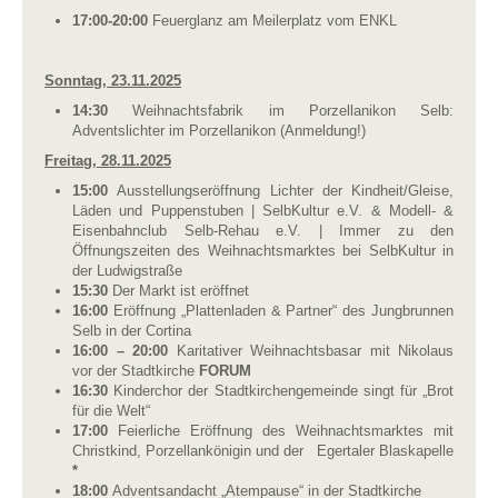
17:00-20:00
Feuerglanz am Meilerplatz vom ENKL
Sonntag, 23.11.2025
14:30
Weihnachtsfabrik im Porzellanikon Selb:
Adventslichter im Porzellanikon (Anmeldung!)
Freitag, 28.11.2025
15:00
Ausstellungseröffnung Lichter der Kindheit/Gleise,
Läden und Puppenstuben | SelbKultur e.V. & Modell- &
Eisenbahnclub Selb-Rehau e.V. | Immer zu den
Öffnungszeiten des Weihnachtsmarktes bei SelbKultur in
der Ludwigstraße
15:30
Der Markt ist eröffnet
16:00
Eröffnung „Plattenladen & Partner“ des Jungbrunnen
Selb in der Cortina
16:00 – 20:00
Karitativer Weihnachtsbasar mit Nikolaus
vor der Stadtkirche
FORUM
16:30
Kinderchor der Stadtkirchengemeinde singt für „Brot
für die Welt“
17:00
Feierliche Eröffnung des Weihnachtsmarktes mit
Christkind, Porzellankönigin und der Egertaler Blaskapelle
*
18:00
Adventsandacht „Atempause“ in der Stadtkirche