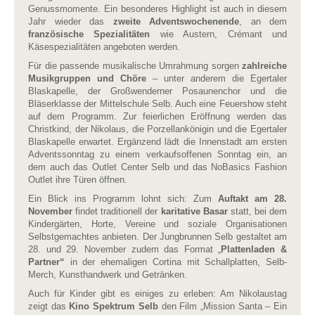
Genussmomente. Ein besonderes Highlight ist auch in diesem
Jahr wieder das
zweite Adventswochenende
, an dem
französische Spezialitäten
wie Austern, Crémant und
Käsespezialitäten angeboten werden.
Für die passende musikalische Umrahmung sorgen
zahlreiche
Musikgruppen und Chöre
– unter anderem die Egertaler
Blaskapelle, der Großwenderner Posaunenchor und die
Bläserklasse der Mittelschule Selb. Auch eine Feuershow steht
auf dem Programm. Zur feierlichen Eröffnung werden das
Christkind, der Nikolaus, die Porzellankönigin und die Egertaler
Blaskapelle erwartet. Ergänzend lädt die Innenstadt am ersten
Adventssonntag zu einem verkaufsoffenen Sonntag ein, an
dem auch das Outlet Center Selb und das NoBasics Fashion
Outlet ihre Türen öffnen.
Ein Blick ins Programm lohnt sich: Zum
Auftakt am 28.
November
findet traditionell der
karitative Basar
statt, bei dem
Kindergärten, Horte, Vereine und soziale Organisationen
Selbstgemachtes anbieten. Der Jungbrunnen Selb gestaltet am
28. und 29. November zudem das Format „
Plattenladen &
Partner“
in der ehemaligen Cortina mit Schallplatten, Selb-
Merch, Kunsthandwerk und Getränken.
Auch für Kinder gibt es einiges zu erleben: Am Nikolaustag
zeigt das
Kino Spektrum Selb
den Film „Mission Santa – Ein