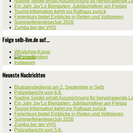
Nadine Seidel erhält Auszeichnung für hervorragende L
Ein Jahr Jay'Lo Biergarten: Jubiläumsfeier am Freitag
Tourist-Information kehrt ins Rathaus zurück
Ferienkurs bietet Einblicke in Reiten und Voltigieren
Sommerferienleseclub 2026
Zumba bei der VHS
Folge selb-live.de auf...
WhatsApp-Kanal
Facebook
Instagram
Neueste Nachrichten
Blutspendedienst am 2. September in Selb
Polizeibericht vom 6.8.
Nadine Seidel erhält Auszeichnung für hervorragende L
Ein Jahr Jay'Lo Biergarten: Jubiläumsfeier am Freitag
Tourist-Information kehrt ins Rathaus zurück
Ferienkurs bietet Einblicke in Reiten und Voltigieren
Sommerferienleseclub 2026
Zumba bei der VHS
Polizeibericht vom 5.8.