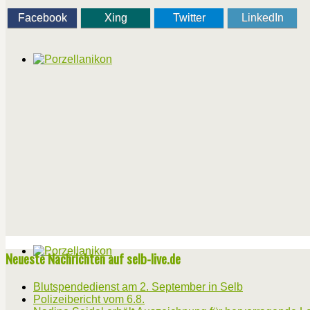
Facebook
Xing
Twitter
LinkedIn
Neueste Nachrichten auf selb-live.de
Blutspendedienst am 2. September in Selb
Polizeibericht vom 6.8.