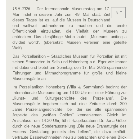
15.5.2026
– Der Internationale Museumstag am 17.
Mai findet in diesem Jahr zum 49. Mal statt. Ziel
dieses Tages ist es, auf die Museen in Deutschland
und weltweit aufmerksam zu machen und die breite
Öffentlichkeit einzuladen, die Vielfalt der Museen zu
entdecken. Das diesjährige Motto lautet: „Museums uniting a
divided world“. (übersetzt: Museen vereinen eine geteilte
Welt).
Das Porzellanikon – Staatliches Museum für Porzellan ist mit
seinen Standorten in Selb und Hohenberg a.d. Eger wie immer
mit dabei und bietet am Sonntag, den 17. Mai 2026 spannende
Führungen und Mitmachprogramme für große und kleine
Museumsgäste an.
Im Porzellanikon Hohenberg (Villa & Sammlung) beginnt der
Internationale Museumstag um 13:00 Uhr mit einer Führung zur
„Kunst- und Kulturgeschichte des Porzellans“. Die
Museumsgäste begeben sich auf eine Zeitreise durch 300
Jahre Porzellangeschichte, bei der sie alle spannenden
Aspekte des „weißen Goldes“ kennenlernen. Gleich im
Anschluss, um 14:30 Uhr, führt Hauptkuratorin Dr. Jana Göbel
durch die neue Sonderausstellung „Die neue Dramaturgie des
Essens: Gestaltung jenseits des Tellers“, die dazu einlädt,
vertraute Essgewohnheiten neu zu betrachten und einen Blick