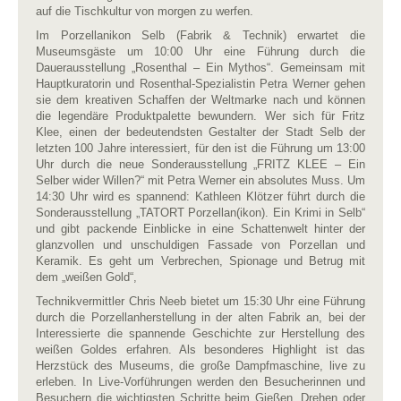
auf die Tischkultur von morgen zu werfen.
Im Porzellanikon Selb (Fabrik & Technik) erwartet die
Museumsgäste um 10:00 Uhr eine Führung durch die
Dauerausstellung „Rosenthal – Ein Mythos“. Gemeinsam mit
Hauptkuratorin und Rosenthal-Spezialistin Petra Werner gehen
sie dem kreativen Schaffen der Weltmarke nach und können
die legendäre Produktpalette bewundern. Wer sich für Fritz
Klee, einen der bedeutendsten Gestalter der Stadt Selb der
letzten 100 Jahre interessiert, für den ist die Führung um 13:00
Uhr durch die neue Sonderausstellung „FRITZ KLEE – Ein
Selber wider Willen?“ mit Petra Werner ein absolutes Muss. Um
14:30 Uhr wird es spannend: Kathleen Klötzer führt durch die
Sonderausstellung „TATORT Porzellan(ikon). Ein Krimi in Selb“
und gibt packende Einblicke in eine Schattenwelt hinter der
glanzvollen und unschuldigen Fassade von Porzellan und
Keramik. Es geht um Verbrechen, Spionage und Betrug mit
dem „weißen Gold“,
Technikvermittler Chris Neeb bietet um 15:30 Uhr eine Führung
durch die Porzellanherstellung in der alten Fabrik an, bei der
Interessierte die spannende Geschichte zur Herstellung des
weißen Goldes erfahren. Als besonderes Highlight ist das
Herzstück des Museums, die große Dampfmaschine, live zu
erleben. In Live-Vorführungen werden den Besucherinnen und
Besuchern die wichtigsten Schritte beim Gießen, Drehen oder