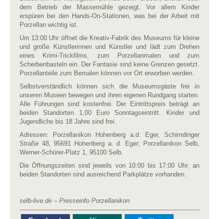
dem Betrieb der Massemühle gezeigt. Vor allem Kinder
erspüren bei den Hands-On-Stationen, was bei der Arbeit mit
Porzellan wichtig ist.
Um 13:00 Uhr öffnet die Kreativ-Fabrik des Museums für kleine
und große Künstlerinnen und Künstler und lädt zum Drehen
eines Krimi-Trickfilms, zum Porzellanmalen und zum
Scherbenbasteln ein. Der Fantasie sind keine Grenzen gesetzt.
Porzellanteile zum Bemalen können vor Ort erworben werden.
Selbstverständlich können sich die Museumsgäste frei in
unseren Museen bewegen und ihren eigenen Rundgang starten.
Alle Führungen sind kostenfrei. Der Eintrittspreis beträgt an
beiden Standorten 1,00 Euro Sonntagseintritt. Kinder und
Jugendliche bis 18 Jahre sind frei.
Adressen: Porzellanikon Hohenberg a.d. Eger, Schirndinger
Straße 48, 95691 Hohenberg a. d. Eger; Porzellanikon Selb,
Werner-Schürer-Platz 1, 95100 Selb.
Die Öffnungszeiten sind jeweils von 10:00 bis 17:00 Uhr; an
beiden Standorten sind ausreichend Parkplätze vorhanden.
selb-live.de – Presseinfo Porzellanikon