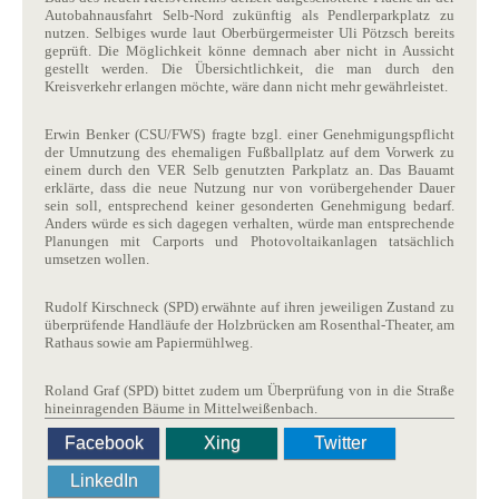
Autobahnausfahrt Selb-Nord zukünftig als Pendlerparkplatz zu
nutzen. Selbiges wurde laut Oberbürgermeister Uli Pötzsch bereits
geprüft. Die Möglichkeit könne demnach aber nicht in Aussicht
gestellt werden. Die Übersichtlichkeit, die man durch den
Kreisverkehr erlangen möchte, wäre dann nicht mehr gewährleistet.
Erwin Benker (CSU/FWS) fragte bzgl. einer Genehmigungspflicht
der Umnutzung des ehemaligen Fußballplatz auf dem Vorwerk zu
einem durch den VER Selb genutzten Parkplatz an. Das Bauamt
erklärte, dass die neue Nutzung nur von vorübergehender Dauer
sein soll, entsprechend keiner gesonderten Genehmigung bedarf.
Anders würde es sich dagegen verhalten, würde man entsprechende
Planungen mit Carports und Photovoltaikanlagen tatsächlich
umsetzen wollen.
Rudolf Kirschneck (SPD) erwähnte auf ihren jeweiligen Zustand zu
überprüfende Handläufe der Holzbrücken am Rosenthal-Theater, am
Rathaus sowie am Papiermühlweg.
Roland Graf (SPD) bittet zudem um Überprüfung von in die Straße
hineinragenden Bäume in Mittelweißenbach.
Facebook
Xing
Twitter
LinkedIn