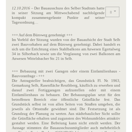
12.10.2016
– Der Bauausschuss des Selber Stadtrats hatte
in seiner Sitzung am Mittwochabend nachfolgende
kompakt zusammengefasste Punkte auf seiner
Tagesordnung…
+++ Auf dem Büroweg genehmigt +++
Im Vorfeld der Sitzung wurden von der Bauaufsicht der Stadt Selb
zwei Bauvorhaben auf dem Büroweg genehmigt. Dabei handelt es
sich um die Errichtung eines Stahlbalkons am Anwesen Egertalweg
34 in Silberbach sowie um die Verglasung von zwei Balkonen am
Anwesen Wittelsbacher Str. 21 in Selb.
+++ Bebauung mit zwei Garagen oder einem Einfamilienhaus -
Bauvoranfrage - +++
Die Antragsteller beabsichtigen, das Grundstück Fl. Nr. 1963,
Gemarkung Selb, Rasenfläche Reuthberg, käuflich zu erwerben und
darauf zwei Fertiggaragen aufzustellen oder mit einem
Einfamilienhaus zu bebauen. Der Bebauungsplan setzt für den
betroffenen Bereich eine öffentliche Grünfläche fest. Das
Grundstück selbst ist von allen Seiten von Straßen umgeben, die
jeweils als Ortsstraße gewidmet sind. Die Festsetzung ist als
Grundzug der Planung zu werten. Aus städtebaulicher Sicht sollte
die Grünfläche erhalten und zugunsten des Wohnumfeldes attraktiv
gestaltet werden. Eine Befreiung kann nicht erteilt werden. Der
Aussage stimmten die Bauausschussmitglieder auch mehrheitlich