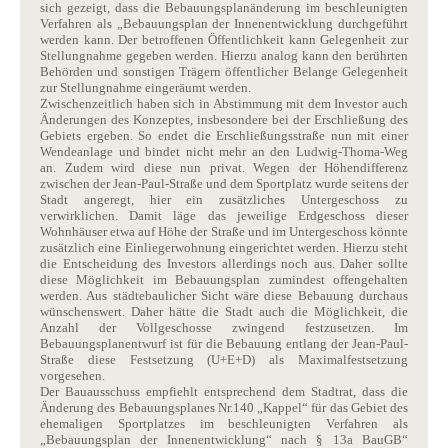
sich gezeigt, dass die Bebauungsplanänderung im beschleunigten
Verfahren als „Bebauungsplan der Innenentwicklung durchgeführt
werden kann. Der betroffenen Öffentlichkeit kann Gelegenheit zur
Stellungnahme gegeben werden. Hierzu analog kann den berührten
Behörden und sonstigen Trägern öffentlicher Belange Gelegenheit
zur Stellungnahme eingeräumt werden.
Zwischenzeitlich haben sich in Abstimmung mit dem Investor auch
Änderungen des Konzeptes, insbesondere bei der Erschließung des
Gebiets ergeben. So endet die Erschließungsstraße nun mit einer
Wendeanlage und bindet nicht mehr an den Ludwig-Thoma-Weg
an. Zudem wird diese nun privat. Wegen der Höhendifferenz
zwischen der Jean-Paul-Straße und dem Sportplatz wurde seitens der
Stadt angeregt, hier ein zusätzliches Untergeschoss zu
verwirklichen. Damit läge das jeweilige Erdgeschoss dieser
Wohnhäuser etwa auf Höhe der Straße und im Untergeschoss könnte
zusätzlich eine Einliegerwohnung eingerichtet werden. Hierzu steht
die Entscheidung des Investors allerdings noch aus. Daher sollte
diese Möglichkeit im Bebauungsplan zumindest offengehalten
werden. Aus städtebaulicher Sicht wäre diese Bebauung durchaus
wünschenswert. Daher hätte die Stadt auch die Möglichkeit, die
Anzahl der Vollgeschosse zwingend festzusetzen. Im
Bebauungsplanentwurf ist für die Bebauung entlang der Jean-Paul-
Straße diese Festsetzung (U+E+D) als Maximalfestsetzung
vorgesehen.
Der Bauausschuss empfiehlt entsprechend dem Stadtrat, dass die
Änderung des Bebauungsplanes Nr.140 „Kappel“ für das Gebiet des
ehemaligen Sportplatzes im beschleunigten Verfahren als
„Bebauungsplan der Innenentwicklung“ nach § 13a BauGB“