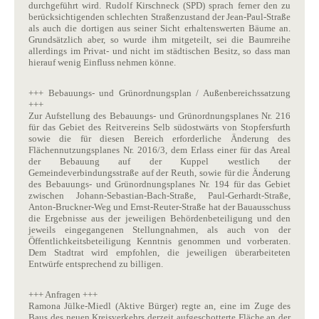
durchgeführt wird. Rudolf Kirschneck (SPD) sprach ferner den zu
berücksichtigenden schlechten Straßenzustand der Jean-Paul-Straße
als auch die dortigen aus seiner Sicht erhaltenswerten Bäume an.
Grundsätzlich aber, so wurde ihm mitgeteilt, sei die Baumreihe
allerdings im Privat- und nicht im städtischen Besitz, so dass man
hierauf wenig Einfluss nehmen könne.
+++ Bebauungs- und Grünordnungsplan / Außenbereichssatzung
+++
Zur Aufstellung des Bebauungs- und Grünordnungsplanes Nr. 216
für das Gebiet des Reitvereins Selb südostwärts von Stopfersfurth
sowie die für diesen Bereich erforderliche Änderung des
Flächennutzungsplanes Nr. 2016/3, dem Erlass einer für das Areal
der Bebauung auf der Kuppel westlich der
Gemeindeverbindungsstraße auf der Reuth, sowie für die Änderung
des Bebauungs- und Grünordnungsplanes Nr. 194 für das Gebiet
zwischen Johann-Sebastian-Bach-Straße, Paul-Gerhardt-Straße,
Anton-Bruckner-Weg und Ernst-Reuter-Straße hat der Bauausschuss
die Ergebnisse aus der jeweiligen Behördenbeteiligung und den
jeweils eingegangenen Stellungnahmen, als auch von der
Öffentlichkeitsbeteiligung Kenntnis genommen und vorberaten.
Dem Stadtrat wird empfohlen, die jeweiligen überarbeiteten
Entwürfe entsprechend zu billigen.
+++ Anfragen +++
Ramona Jülke-Miedl (Aktive Bürger) regte an, eine im Zuge des
Baus des neuen Kreisverkehrs derzeit aufgeschotterte Fläche an der