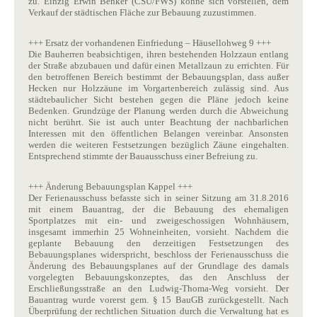
zu. Einzig Erwin Benker (CSU/FWS) könne sich vorstellen, dem
Verkauf der städtischen Fläche zur Bebauung zuzustimmen.
+++ Ersatz der vorhandenen Einfriedung – Häusellohweg 9 +++
Die Bauherren beabsichtigen, ihren bestehenden Holzzaun entlang
der Straße abzubauen und dafür einen Metallzaun zu errichten. Für
den betroffenen Bereich bestimmt der Bebauungsplan, dass außer
Hecken nur Holzzäune im Vorgartenbereich zulässig sind. Aus
städtebaulicher Sicht bestehen gegen die Pläne jedoch keine
Bedenken. Grundzüge der Planung werden durch die Abweichung
nicht berührt. Sie ist auch unter Beachtung der nachbarlichen
Interessen mit den öffentlichen Belangen vereinbar. Ansonsten
werden die weiteren Festsetzungen bezüglich Zäune eingehalten.
Entsprechend stimmte der Bauausschuss einer Befreiung zu.
+++ Änderung Bebauungsplan Kappel +++
Der Ferienausschuss befasste sich in seiner Sitzung am 31.8.2016
mit einem Bauantrag, der die Bebauung des ehemaligen
Sportplatzes mit ein- und zweigeschossigen Wohnhäusern,
insgesamt immerhin 25 Wohneinheiten, vorsieht. Nachdem die
geplante Bebauung den derzeitigen Festsetzungen des
Bebauungsplanes widerspricht, beschloss der Ferienausschuss die
Änderung des Bebauungsplanes auf der Grundlage des damals
vorgelegten Bebauungskonzeptes, das den Anschluss der
Erschließungsstraße an den Ludwig-Thoma-Weg vorsieht. Der
Bauantrag wurde vorerst gem. § 15 BauGB zurückgestellt. Nach
Überprüfung der rechtlichen Situation durch die Verwaltung hat es