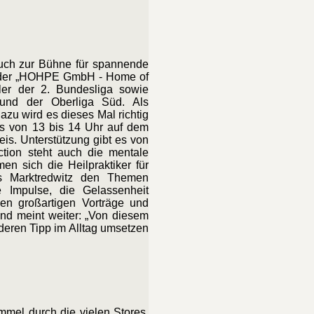
auch zur Bühne für spannende
er der „HOHPE GmbH - Home of
ler der 2. Bundesliga sowie
 und der Oberliga Süd. Als
dazu wird es dieses Mal richtig
its von 13 bis 14 Uhr auf dem
eis. Unterstützung gibt es von
ction steht auch die mentale
n sich die Heilpraktiker für
s Marktredwitz den Themen
 Impulse, die Gelassenheit
en großartigen Vorträge und
und meint weiter: „Von diesem
deren Tipp im Alltag umsetzen
mel durch die vielen Stores.