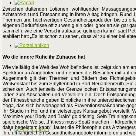
Zwischen duftenden Lotionen, wohltuenden Massageangebo
Achtsamkeit und Entspannung in ihren Alltag bringen. Rund 
Thermen und hochwertigen Gesundheitsprodukten bis zu erfa
eigenen Bedürfnisse oft zu wenig ein oder ignoriert sie gar ga
sammeln, wie eine Verschnaufpause gelingen kann“, sagt Petra
etabliert hat: „Es ist schön zu sehen, dass wir zu einer belieb
Wo die innere Ruhe ihr Zuhause hat
Wie vielfältig die Welt des Wohlbefindens ist, zeigt sich am 
Spektrum an Angeboten und nehmen die Besucher mit auf ein
Augenmerk gilt den Thermen und Bädern des Fichtelgebi
Weißenstadt bis zum Sibyllenbad in Bad Neualbenreuth. Sie a
schenken. Auch jenseits der Grenze locken Entspannungs
laden zum Abschalten und Verweilen ein. Doch Entspannung a
der Fitnessbranche geben Einblicke in ihre unterschiedlichen
Yoga, das sich hervorragend als Präventionsmaßnahme gegen
ihr Studio in Hof und ihr vielseitiges Kursangebot vorstellt.
Maximize your Body and Brain“ goldrichtig. Sein Trainingsk
spielerische Weise. „Fitness muss Spaß machen – körperlich
dafür begeistern kann“, lautet die Philosophie des Arzberge
ihre umfangreichen Gesundheitsangebote informieren und wertv