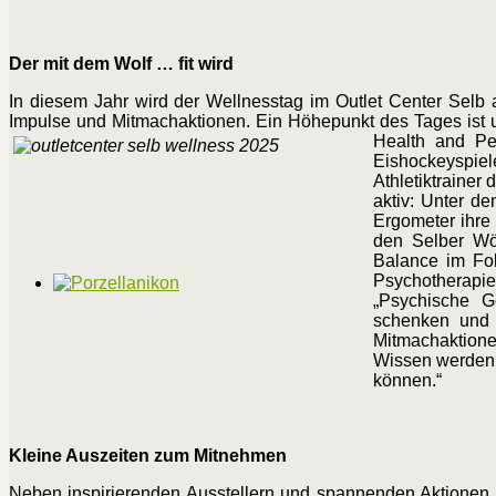
Der mit dem Wolf … fit wird
In diesem Jahr wird der Wellnesstag im Outlet Center Selb
Impulse und Mitmachaktionen. Ein Höhepunkt des Tages ist u
Health and Pe
Eishockeyspie
Athletiktrainer
aktiv: Unter d
Ergometer ihre 
den Selber Wöl
Balance im Fok
Psychotherap
„Psychische G
schenken und W
Mitmachaktione
Wissen werden B
können.“
Kleine Auszeiten zum Mitnehmen
Neben inspirierenden Ausstellern und spannenden Aktionen l