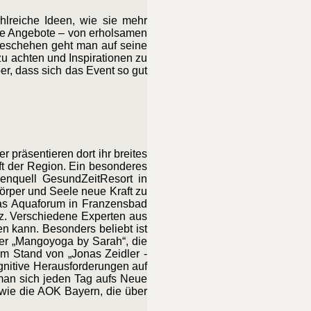
lreiche Ideen, wie sie mehr
re Angebote – von erholsamen
geschehen geht man auf seine
zu achten und Inspirationen zu
er, dass sich das Event so gut
 präsentieren dort ihr breites
t der Region. Ein besonderes
nquell GesundZeitResort in
örper und Seele neue Kraft zu
as Aquaforum in Franzensbad
rz. Verschiedene Experten aus
en kann. Besonders beliebt ist
er „Mangoyoga by Sarah“, die
 am Stand von „Jonas Zeidler -
gnitive Herausforderungen auf
 man sich jeden Tag aufs Neue
owie die AOK Bayern, die über