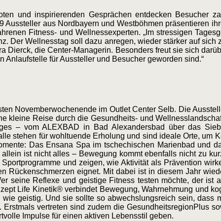
ten und inspirierenden Gesprächen entdecken Besucher zah
19 Aussteller aus Nordbayern und Westböhmen präsentieren ih
hrenen Fitness- und Wellnessexperten. „Im stressigen Tages
nz. Der Wellnesstag soll dazu anregen, wieder stärker auf sich 
 Dierck, die Center-Managerin. Besonders freut sie sich darüb
ten Anlaufstelle für Aussteller und Besucher geworden sind.“
ersten Novemberwochenende im Outlet Center Selb. Die Aussteller
e kleine Reise durch die Gesundheits- und Wellnesslandschaf
rges – vom ALEXBAD in Bad Alexandersbad über das Siebe
lle stehen für wohltuende Erholung und sind ideale Orte, um K
momente: Das Ensana Spa im tschechischen Marienbad und d
llein ist nicht alles – Bewegung kommt ebenfalls nicht zu ku
 Sportprogramme und zeigen, wie Aktivität als Prävention wirk
 Rückenschmerzen eignet. Mit dabei ist in diesem Jahr wied
 Wer seine Reflexe und geistige Fitness testen möchte, der ist
onzept Life Kinetik® verbindet Bewegung, Wahrnehmung und ko
 wie geistig. Und sie sollte so abwechslungsreich sein, dass
rs. Erstmals vertreten sind zudem die GesundheitsregionPlus s
olle Impulse für einen aktiven Lebensstil geben.