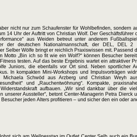
 aber nicht nur zum Schaufenster für Wohlbefinden, sondern 
m 14 Uhr der Auftritt von Christian Wolf. Der Geschäftsführ
rformance“ aus Weiden betreut unter anderem
Fußballspie
ler der deutschen Nationalmannschaft, der DEL, DEL 2
 der Selber Wölfe bringt er reichlich Praxiswissen mit. Passend 
em Motto „Bin ich so fit wie ein Wolf?“ können Besucher bere
Fitness testen. Auf das beste Ergebnis wartet ein attraktiver Pr
fe Juniors, die ebenfalls vor Ort sind. Neben sportlicher A
us. In kompakten Mini-Workshops und Impulsvorträgen widme
ie Michaela Schwöd aus Arzberg und Christian Weyh au
esundheit“ und „Rauchentwöhnung“. Kompakte, praxisnahe
iderstandskraft aufbauen. „Wir sind dankbar über die viel
n unserer Aussteller“, betont Center-Managerin Petra Dierck 
esucher jeden Alters profitieren – und sicher den ein oder an
ohnt sich am Wellnesstag im Outlet Center Selb auch ein Bum