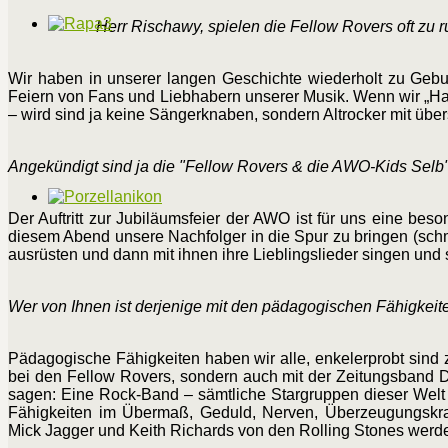
Herr Rischawy, spielen die Fellow Rovers oft zu 
Wir haben in unserer langen Geschichte wiederholt zu Geburts
Feiern von Fans und Liebhabern unserer Musik. Wenn wir „Happ
– wird sind ja keine Sängerknaben, sondern Altrocker mit 
Angekündigt sind ja die "Fellow Rovers & die AWO-Kids Selb"
Der Auftritt zur Jubiläumsfeier der AWO ist für uns eine b
diesem Abend unsere Nachfolger in die Spur zu bringen (schm
ausrüsten und dann mit ihnen ihre Lieblingslieder singen und s
Wer von Ihnen ist derjenige mit den pädagogischen Fähigkeite
Pädagogische Fähigkeiten haben wir alle, enkelerprobt sind z
bei den Fellow Rovers, sondern auch mit der Zeitungsband Dr
sagen: Eine Rock-Band – sämtliche Stargruppen dieser Welt
Fähigkeiten im Übermaß, Geduld, Nerven, Überzeugungskraf
Mick Jagger und Keith Richards von den Rolling Stones werd