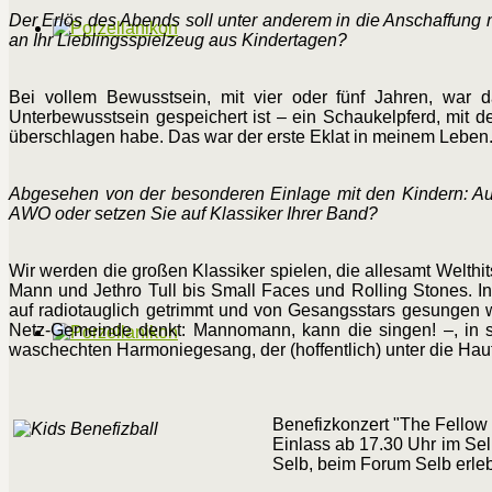
Der Erlös des Abends soll unter anderem in die Anschaffung 
an Ihr Lieblingsspielzeug aus Kindertagen?
Bei vollem Bewusstsein, mit vier oder fünf Jahren, war
Unterbewusstsein gespeichert ist – ein Schaukelpferd, mit d
überschlagen habe. Das war der erste Eklat in meinem Leben. 
Abgesehen von der besonderen Einlage mit den Kindern: Au
AWO oder setzen Sie auf Klassiker Ihrer Band?
Wir werden die großen Klassiker spielen, die allesamt Welthi
Mann und Jethro Tull bis Small Faces und Rolling Stones. In
auf radiotauglich getrimmt und von Gesangsstars gesungen w
Netz-Gemeinde denkt: Mannomann, kann die singen! –, in s
waschechten Harmoniegesang, der (hoffentlich) unter die Haut
Benefizkonzert "The Fellow
Einlass ab 17.30 Uhr im Sel
Selb, beim Forum Selb erl