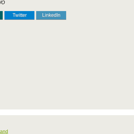
AWO
Twitter
LinkedIn
tand