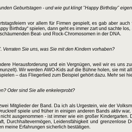
runden Geburtstagen - und wie gut klingt "Happy Birthday" eige
tagsfeiern vor allem für Firmen gespielt, es gab aber auch ve
y Birthday“ spielen, dann geht es immer zart und sachte los, 
überschäumenden Beat- und Rock-Chromosomen in der DNA.
. Verraten Sie uns, was Sie mit den Kindern vorhaben?
esondere Herausforderung und ein Vergnügen, weil wir es uns 
unzelt). Wir werden AWO-Kids auf die Bühne holen, sie mit all
pielen – das Fliegerlied zum Beispiel gehört dazu. Mehr sei hie
n? Oder sind Sie alle enkelerprobt?
wei Mitglieder der Band. Da ich als Urgestein, wie der Volksm
uckreif spiele und früher in einigen anderen Bands aktiv war
 nicht ausgenommen - ist immer wie ein großer Kindergarten.
t, Durchhaltevermögen, Leidensfähigkeit und grenzenlose D
en meine Erfahrungen sicherlich bestätigen.